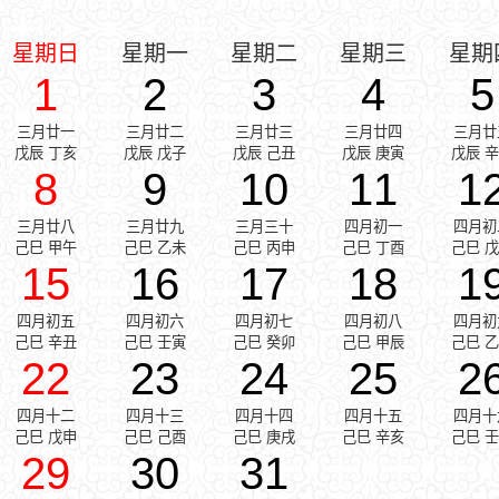
星期日
星期一
星期二
星期三
星期
1
2
3
4
5
三月廿一
三月廿二
三月廿三
三月廿四
三月廿
戊辰 丁亥
戊辰 戊子
戊辰 己丑
戊辰 庚寅
戊辰 
8
9
10
11
1
三月廿八
三月廿九
三月三十
四月初一
四月初
己巳 甲午
己巳 乙未
己巳 丙申
己巳 丁酉
己巳 
15
16
17
18
1
四月初五
四月初六
四月初七
四月初八
四月初
己巳 辛丑
己巳 壬寅
己巳 癸卯
己巳 甲辰
己巳 
22
23
24
25
2
四月十二
四月十三
四月十四
四月十五
四月十
己巳 戊申
己巳 己酉
己巳 庚戌
己巳 辛亥
己巳 
29
30
31