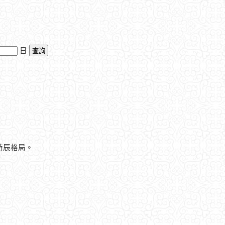
日
時辰格局。