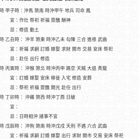
1時 甲子時：沖馬 煞南 時沖甲午 地兵 司命 鳳
宜：作灶 祭祀 祈福 齋醮 酬神
忌：修造 動土
3時 乙丑時： 沖羊 煞東 時沖乙未 勾陳 三合 進祿 武曲
宜：祈福 求嗣 訂婚 嫁娶 求財 開市 交易 安床 祭祀
忌：赴任 出行 修造
5時 丙寅時： 沖猴 煞北 時沖丙申 路空 天賊 大退 青龍
宜：訂婚 嫁娶 安床 移徙 入宅 修造 安葬
忌：祭祀 祈福 齋醮 開光 赴任 出行
7時 丁卯時： 沖雞 煞西 時沖丁酉 日破
宜：
忌：日時相沖 諸事不宜
9時 戊辰時： 沖狗 煞南 時沖戊戍 天刑 不遇 六合 武曲
宜：祈福 求嗣 訂婚 嫁娶 出行 求財 開市 交易 安床 祭祀