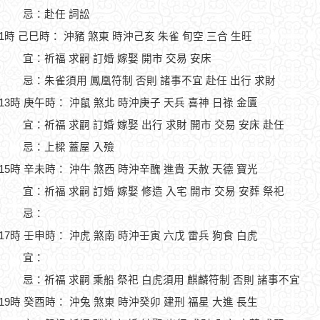
忌：赴任 詞訟
11時 己巳時： 沖豬 煞東 時沖己亥 朱雀 旬空 三合 生旺
宜：祈福 求嗣 訂婚 嫁娶 開市 交易 安床
忌：朱雀須用 鳳凰符制 否則 諸事不宜 赴任 出行 求財
-13時 庚午時： 沖鼠 煞北 時沖庚子 天兵 喜神 日祿 金匱
宜：祈福 求嗣 訂婚 嫁娶 出行 求財 開市 交易 安床 赴任
忌：上樑 蓋屋 入殮
-15時 辛未時： 沖牛 煞西 時沖辛醜 進貴 天赦 天德 寶光
宜：祈福 求嗣 訂婚 嫁娶 修造 入宅 開市 交易 安葬 祭祀
忌：
-17時 壬申時： 沖虎 煞南 時沖壬寅 六戊 雷兵 狗食 白虎
宜：
忌：祈福 求嗣 乘船 祭祀 白虎須用 麒麟符制 否則 諸事不宜
-19時 癸酉時： 沖兔 煞東 時沖癸卯 建刑 福星 大進 長生