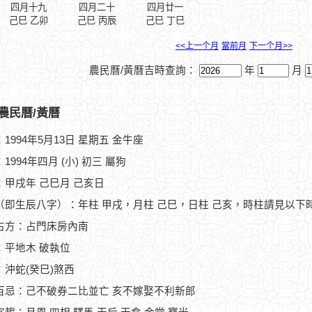
四月十九
四月二十
四月廿一
己巳 乙卯
己巳 丙辰
己巳 丁巳
<<上一个月
當前月
下一个月>>
農民曆/黃曆吉時查詢：
年
月
農民曆/黃曆
1994年5月13日 星期五 金牛座
1994年四月 (小) 初三 屬狗
：甲戌年 己巳月 己亥日
（即生辰八字）：年柱 甲戌，月柱 己巳，日柱 己亥，時柱請見以下
占方：占門床房內南
：平地木 破執位
：沖蛇(癸巳)煞西
百忌：己不破券二比並亡 亥不嫁娶不利新郎