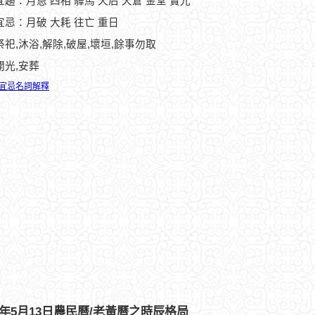
趨：月恩 四相 驛馬 天后 天倉 金堂 寶光
宜忌：月破 大耗 往亡 重日
祭祀,沐浴,解除,破屋,壞垣,餘事勿取
開光,安葬
宜忌名詞解釋
94年5月13日農民曆/老黃曆之時辰格局