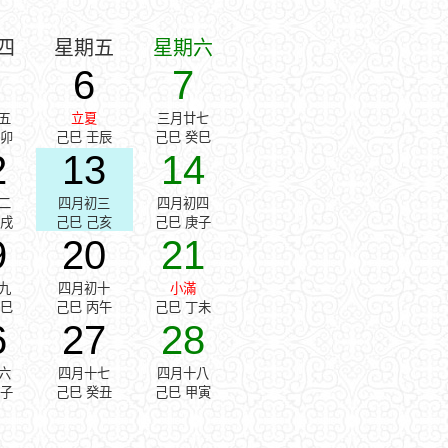
四
星期五
星期六
6
7
五
立夏
三月廿七
辛卯
己巳 壬辰
己巳 癸巳
2
13
14
二
四月初三
四月初四
戊戌
己巳 己亥
己巳 庚子
9
20
21
九
四月初十
小滿
乙巳
己巳 丙午
己巳 丁未
6
27
28
六
四月十七
四月十八
壬子
己巳 癸丑
己巳 甲寅