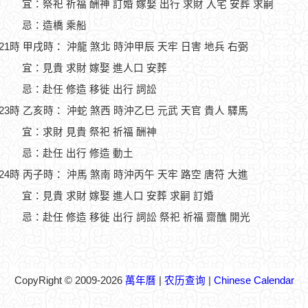
宜：祭祀 祈福 酬神 訂婚 嫁娶 出行 求財 入宅 安葬 求嗣
忌：造橋 乘船
-21時 甲戌時： 沖龍 煞北 時沖甲辰 天牢 日害 地兵 右弼
宜：見貴 求財 嫁娶 進人口 安葬
忌：赴任 修造 移徙 出行 詞訟
-23時 乙亥時： 沖蛇 煞西 時沖乙巳 元武 天官 貴人 驛馬
宜：求財 見貴 祭祀 祈福 酬神
忌：赴任 出行 修造 動土
-24時 丙子時： 沖馬 煞南 時沖丙午 天牢 路空 唐符 大進
宜：見貴 求財 嫁娶 進人口 安葬 求嗣 訂婚
忌：赴任 修造 移徙 出行 詞訟 祭祀 祈福 齋醮 開光
CopyRight © 2009-2026
萬年曆
|
农历查询
|
Chinese Calendar