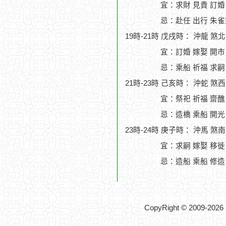
宜：求財 見貴 訂婚
忌：赴任 出行 朱雀
19時-21時 戊戌時： 沖龍 煞
宜：訂婚 嫁娶 開市
忌：乘船 祈福 求嗣
21時-23時 己亥時： 沖蛇 煞
宜：祭祀 祈福 齋醮
忌：造橋 乘船 開光
23時-24時 庚子時： 沖馬 煞
宜：求嗣 嫁娶 移徙
忌：造船 乘船 修造
CopyRight © 2009-2026