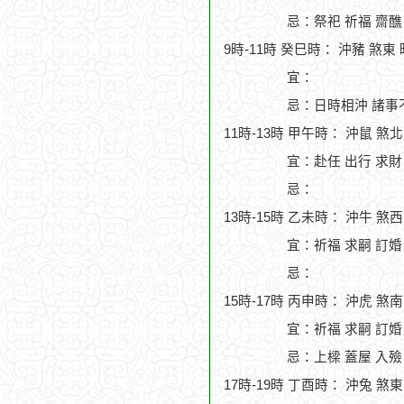
忌：祭祀 祈福 齋醮
9時-11時 癸巳時： 沖豬 煞東
宜：
忌：日時相沖 諸事
11時-13時 甲午時： 沖鼠 煞
宜：赴任 出行 求財
忌：
13時-15時 乙未時： 沖牛 煞
宜：祈福 求嗣 訂婚 
忌：
15時-17時 丙申時： 沖虎 煞
宜：祈福 求嗣 訂婚
忌：上樑 蓋屋 入殮
17時-19時 丁酉時： 沖兔 煞