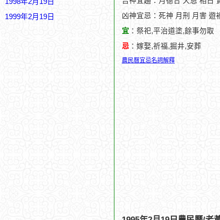
吉神宜趨：月德合 天恩 相日 
1998年2月19日
凶神宜忌：死神 月刑 月害 遊禍
1999年2月19日
宜
：祭祀,平治道塗,餘事勿取
忌
：嫁娶,祈福,掘井,安葬
農民曆宜忌名詞解釋
1995年2月19日農民曆/