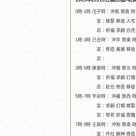
0時-1時 戊子時：沖馬 煞南 
宜：嫁娶 移徙 入宅 
忌：祈福 求嗣 白虎
1時-3時 己丑時： 沖羊 煞東 
宜：修造 蓋屋 移徙 
忌：
3時-5時 庚寅時： 沖猴 煞北 
宜：祈福 求嗣 訂婚
忌：赴任 修造 移徙
5時-7時 辛卯時： 沖雞 煞西 
宜：求嗣 訂婚 嫁娶
忌：祭祀 祈福 齋醮
7時-9時 壬辰時： 沖狗 煞南 
宜：作灶 酬神 修造