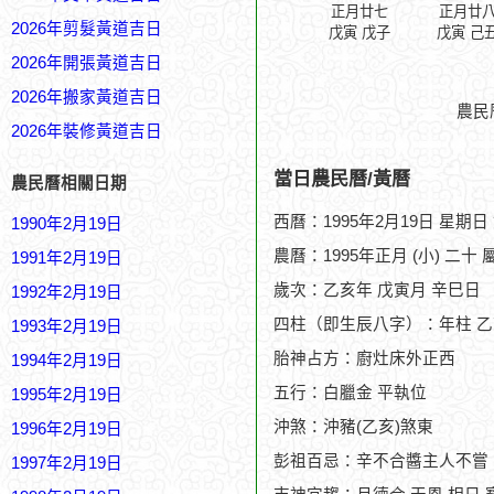
正月廿七
正月廿
2026年剪髮黃道吉日
戊寅 戊子
戊寅 己
2026年開張黃道吉日
2026年搬家黃道吉日
農民
2026年裝修黃道吉日
當日農民曆/黃曆
農民曆相關日期
西曆：1995年2月19日 星期日
1990年2月19日
農曆：1995年正月 (小) 二十 
1991年2月19日
歲次：乙亥年 戊寅月 辛巳日
1992年2月19日
四柱（即生辰八字）：年柱 乙
1993年2月19日
胎神占方：廚灶床外正西
1994年2月19日
五行：白臘金 平執位
1995年2月19日
沖煞：沖豬(乙亥)煞東
1996年2月19日
彭祖百忌：辛不合醬主人不嘗
1997年2月19日