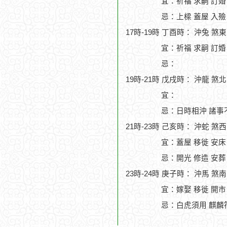
宜：祈福 求嗣 訂婚
忌：上樑 蓋屋 入殮
17時-19時 丁酉時： 沖兔 煞
宜：祈福 求嗣 訂婚 
忌：
19時-21時 戊戌時： 沖龍 煞
宜：
忌：日時相沖 諸事
21時-23時 己亥時： 沖蛇 煞
宜：蓋屋 移徙 安床 
忌：開光 修造 安葬
23時-24時 庚子時： 沖馬 煞
宜：嫁娶 移徙 開市
忌：白虎須用 麒麟符