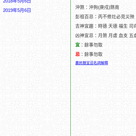
2018年5月6日
沖煞：沖狗(庚戍)煞南
2019年5月6日
彭祖百忌：丙不修灶必見災殃
吉神宜趨：時德 天德 福生 司
凶神宜忌：月煞 月虛 血支 五
宜
：餘事勿取
忌
：餘事勿取
農民曆宜忌名詞解釋