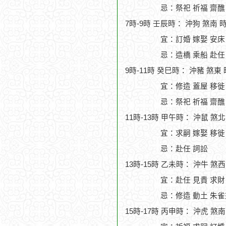
忌：祭祀 祈福 齋醮
7時-9時 壬辰時： 沖狗 煞南 
宜：訂婚 嫁娶 安床
忌：造橋 乘船 赴任
9時-11時 癸巳時： 沖豬 煞東
宜：修造 蓋屋 移徙 
忌：祭祀 祈福 齋醮
11時-13時 甲午時： 沖鼠 煞
宜：求嗣 嫁娶 移徙 
忌：赴任 詞訟
13時-15時 乙未時： 沖牛 煞
宜：赴任 見貴 求財
忌：修造 動土 朱雀
15時-17時 丙申時： 沖虎 煞