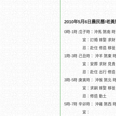
2010年5月6日農民曆/老
0時-1時 戊子時：沖馬 煞南 
宜：訂婚 嫁娶 求財
忌：赴任 修造 移徙
1時-3時 己丑時： 沖羊 煞東 
宜：安葬 求財 見貴
忌：赴任 出行 修造
3時-5時 庚寅時： 沖猴 煞北 
宜：求嗣 嫁娶 移徙 
忌：修造 動土
5時-7時 辛卯時： 沖雞 煞西 
宜：