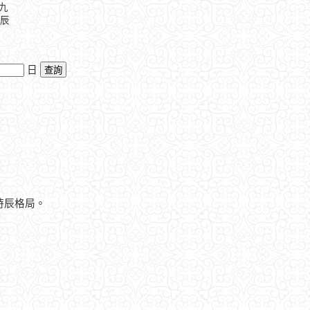
九
丙辰
日
時辰格局。