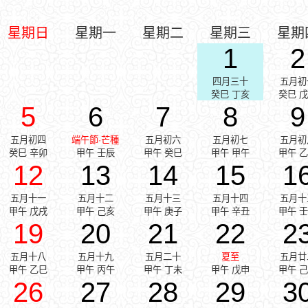
星期日
星期一
星期二
星期三
星期
1
2
四月三十
五月初
癸巳 丁亥
癸巳 
5
6
7
8
9
五月初四
端午節·芒種
五月初六
五月初七
五月初
癸巳 辛卯
甲午 壬辰
甲午 癸巳
甲午 甲午
甲午 
12
13
14
15
1
五月十一
五月十二
五月十三
五月十四
五月十
甲午 戊戌
甲午 己亥
甲午 庚子
甲午 辛丑
甲午 
19
20
21
22
2
五月十八
五月十九
五月二十
夏至
五月廿
甲午 乙巳
甲午 丙午
甲午 丁未
甲午 戊申
甲午 
26
27
28
29
3