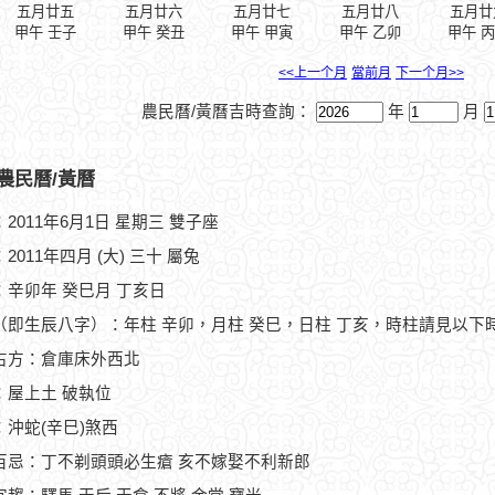
五月廿五
五月廿六
五月廿七
五月廿八
五月廿
甲午 壬子
甲午 癸丑
甲午 甲寅
甲午 乙卯
甲午 
<<上一个月
當前月
下一个月>>
農民曆/黃曆吉時查詢：
年
月
農民曆/黃曆
2011年6月1日 星期三 雙子座
2011年四月 (大) 三十 屬兔
：辛卯年 癸巳月 丁亥日
（即生辰八字）：年柱 辛卯，月柱 癸巳，日柱 丁亥，時柱請見以下
占方：倉庫床外西北
：屋上土 破執位
：沖蛇(辛巳)煞西
百忌：丁不剃頭頭必生瘡 亥不嫁娶不利新郎