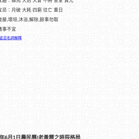
趨：驛馬 天后 天倉 不將 金堂 寶光
宜忌：月破 大耗 四窮 往亡 重日
破屋,壞垣,沐浴,解除,餘事勿取
諸事不宜
宜忌名詞解釋
11年6月1日農民曆/老黃曆之時辰格局