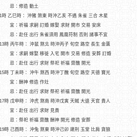
忌：修造 動土
11時 乙巳時： 沖豬 煞東 時沖乙亥 不遇 朱雀 三合 木星
宜：祈福 求嗣 訂婚 嫁娶 求財 開市 交易 安床
忌：赴任 出行 朱雀須用 鳳凰符制 否則 諸事不宜
-13時 丙午時： 沖鼠 煞北 時沖丙子 旬空 路空 長生 金匱
宜：求嗣 嫁娶 移徙 入宅 開市 交易 修造 安葬 訂婚
忌：赴任 出行 求財 祭祀 祈福 齋醮 開光
-15時 丁未時： 沖牛 煞西 時沖丁醜 旬空 路空 天德 寶光
宜：酬神 修造 作灶
忌：赴任 出行 求財 祭祀 祈福 齋醮 開光
-17時 戊申時： 沖虎 煞南 時沖戊寅 天賊 大退 天官 貴人
宜：赴任 出行 求財 見貴
忌：祭祀 祈福 齋醮 酬神 開光 修造 安葬
-19時 己酉時： 沖兔 煞東 時沖己卯 建刑 玉堂 比肩 貪狼