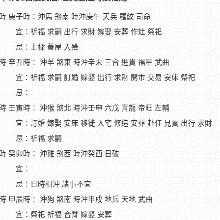
1時 庚子時：沖馬 煞南 時沖庚午 天兵 羅紋 司命
宜：祈福 求嗣 出行 求財 嫁娶 安葬 作灶 祭祀
忌：上樑 蓋屋 入殮
3時 辛丑時： 沖羊 煞東 時沖辛未 三合 進貴 福星 武曲
宜：祈福 求嗣 訂婚 嫁娶 出行 求財 開市 交易 安床 祭祀
忌：
5時 壬寅時： 沖猴 煞北 時沖壬申 六戊 青龍 帝旺 左輔
宜：訂婚 嫁娶 安床 移徙 入宅 修造 安葬 赴任 見貴 出行 求財
忌：祈福 求嗣
7時 癸卯時： 沖雞 煞西 時沖癸酉 日破
宜：
忌：日時相沖 諸事不宜
9時 甲辰時： 沖狗 煞南 時沖甲戍 地兵 天地 武曲
宜：祭祀 祈福 合脊 嫁娶 安葬