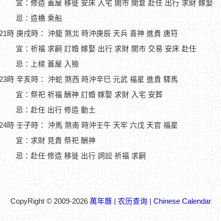
宜：修造 蓋屋 移徙 安床 入宅 開市 開倉 赴任 出行 求財 嫁娶
忌：造橋 乘船
-21時 庚戌時： 沖龍 煞北 時沖庚辰 天兵 喜神 進貴 唐符
宜：祈福 求嗣 訂婚 嫁娶 出行 求財 開市 交易 安床 赴任
忌：上樑 蓋屋 入殮
-23時 辛亥時： 沖蛇 煞西 時沖辛巳 元武 福星 進貴 驛馬
宜：祭祀 祈福 酬神 訂婚 嫁娶 求財 入宅 安葬
忌：赴任 出行 修造 動土
-24時 壬子時： 沖馬 煞南 時沖壬午 天牢 六戊 天官 福星
宜：求財 見貴 祭祀 酬神
忌：赴任 修造 移徙 出行 詞訟 祈福 求嗣
CopyRight © 2009-2026
萬年曆
|
农历查询
|
Chinese Calendar