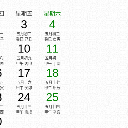
四
星期五
星期六
3
4
一
五月初二
五月初三
戊子
癸巳 己丑
癸巳 庚寅
10
11
八
五月初九
五月初十
乙未
甲午 丙申
甲午 丁酉
6
17
18
五
五月十六
五月十七
壬寅
甲午 癸卯
甲午 甲辰
3
24
25
二
五月廿三
五月廿四
己酉
甲午 庚戌
甲午 辛亥
0