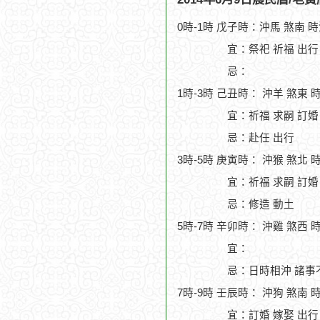
0時-1時 戊子時：沖馬 煞南 
宜：祭祀 祈福 出行 
忌：
1時-3時 己丑時： 沖羊 煞東 
宜：祈福 求嗣 訂婚
忌：赴任 出行
3時-5時 庚寅時： 沖猴 煞北 
宜：祈福 求嗣 訂婚 
忌：修造 動土
5時-7時 辛卯時： 沖雞 煞西 
宜：
忌：日時相沖 諸事
7時-9時 壬辰時： 沖狗 煞南 
宜：訂婚 嫁娶 出行