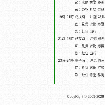
宜：求嗣 嫁娶 移徙
忌：祭祀 祈福 齋醮
19時-21時 戊戌時： 沖龍 煞
宜：見貴 求財 嫁娶
忌：赴任 出行
21時-23時 己亥時： 沖蛇 煞
宜：見貴 求財 嫁娶
忌：赴任 出行
23時-24時 庚子時： 沖馬 煞
宜：祈福 求嗣 訂婚
忌：赴任 修造 移徙
CopyRight © 2009-2026