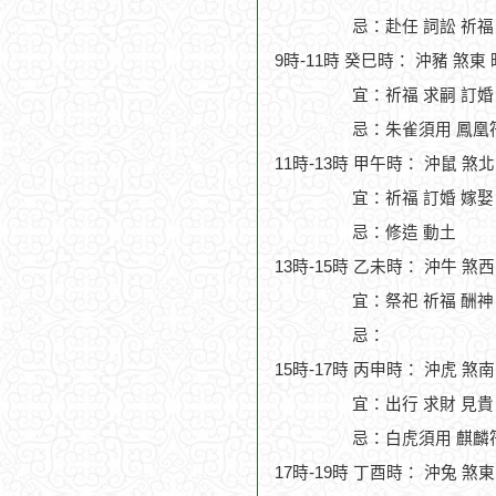
忌：赴任 詞訟 祈福
9時-11時 癸巳時： 沖豬 煞東
宜：祈福 求嗣 訂婚
忌：朱雀須用 鳳凰符
11時-13時 甲午時： 沖鼠 煞
宜：祈福 訂婚 嫁娶
忌：修造 動土
13時-15時 乙未時： 沖牛 煞
宜：祭祀 祈福 酬神
忌：
15時-17時 丙申時： 沖虎 煞
宜：出行 求財 見貴
忌：白虎須用 麒麟符
17時-19時 丁酉時： 沖兔 煞