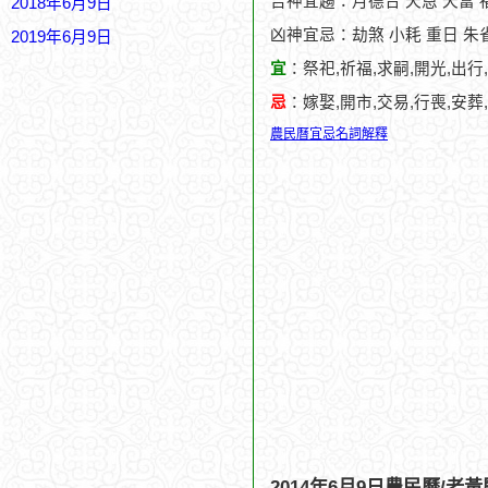
吉神宜趨：月德合 天恩 天富 
2018年6月9日
凶神宜忌：劫煞 小耗 重日 朱
2019年6月9日
宜
：祭祀,祈福,求嗣,開光,出行
忌
：嫁娶,開市,交易,行喪,安葬
農民曆宜忌名詞解釋
2014年6月9日農民曆/老