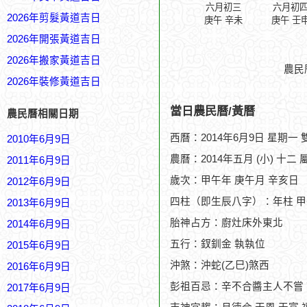
六月初三
六月初
2026年剪髮黃道吉日
庚午 辛未
庚午 壬
2026年開張黃道吉日
2026年搬家黃道吉日
農民
2026年裝修黃道吉日
當日農民曆/黃曆
農民曆相關日期
西曆：2014年6月9日 星期一
2010年6月9日
農曆：2014年五月 (小) 十二 
2011年6月9日
歲次：甲午年 庚午月 辛亥日
2012年6月9日
四柱（即生辰八字）：年柱 甲
2013年6月9日
胎神占方：廚灶床外東北
2014年6月9日
五行：釵釧金 執執位
2015年6月9日
沖煞：沖蛇(乙巳)煞西
2016年6月9日
彭祖百忌：辛不合醬主人不嘗
2017年6月9日