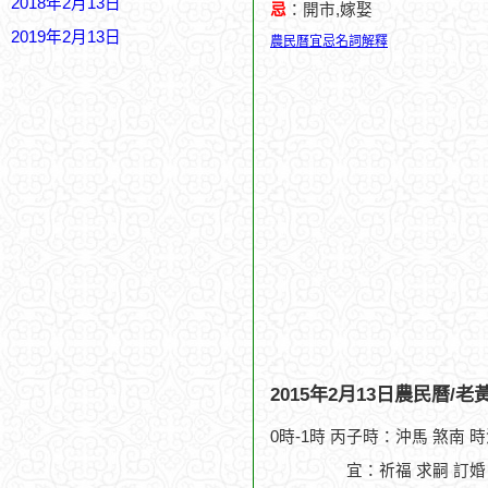
2018年2月13日
忌
：開市,嫁娶
2019年2月13日
農民曆宜忌名詞解釋
2015年2月13日農民曆/
0時-1時 丙子時：沖馬 煞南 
宜：祈福 求嗣 訂婚