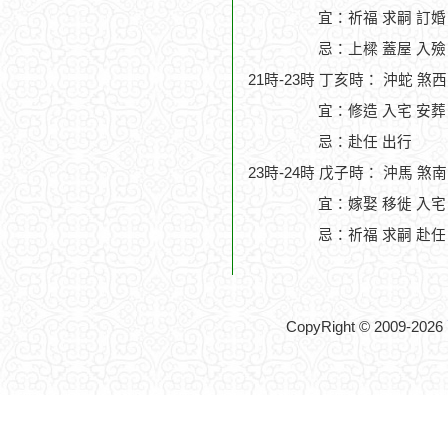
宜：祈福 求嗣 訂婚 
忌：上樑 蓋屋 入殮
21時-23時 丁亥時： 沖蛇 煞
宜：修造 入宅 安葬
忌：赴任 出行
23時-24時 戊子時： 沖馬 煞
宜：嫁娶 移徙 入宅 
忌：祈福 求嗣 赴任
CopyRight © 2009-2026