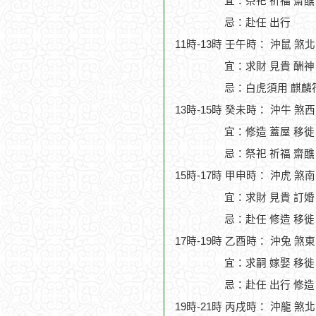
宜：祭祀 祈福 齋醮 
忌：赴任 出行
11時-13時 壬午時： 沖鼠 煞
宜：求財 見貴 酬神
忌：白虎須用 麒麟符
13時-15時 癸未時： 沖牛 煞
宜：修造 蓋屋 移徙 
忌：祭祀 祈福 齋醮
15時-17時 甲申時： 沖虎 煞
宜：求財 見貴 訂婚
忌：赴任 修造 移徙
17時-19時 乙酉時： 沖兔 煞
宜：求嗣 嫁娶 移徙
忌：赴任 出行 修造
19時-21時 丙戌時： 沖龍 煞