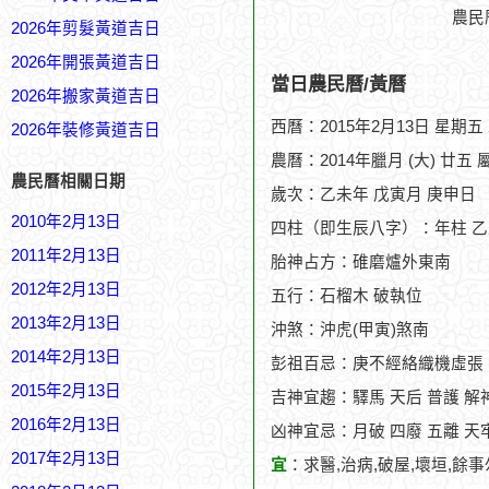
農民
2026年剪髮黃道吉日
2026年開張黃道吉日
當日農民曆/黃曆
2026年搬家黃道吉日
西曆：2015年2月13日 星期五
2026年裝修黃道吉日
農曆：2014年臘月 (大) 廿五 
農民曆相關日期
歲次：乙未年 戊寅月 庚申日
2010年2月13日
四柱（即生辰八字）：年柱 乙
2011年2月13日
胎神占方：碓磨爐外東南
2012年2月13日
五行：石榴木 破執位
2013年2月13日
沖煞：沖虎(甲寅)煞南
2014年2月13日
彭祖百忌：庚不經絡織機虛張
2015年2月13日
吉神宜趨：驛馬 天后 普護 解神
2016年2月13日
凶神宜忌：月破 四廢 五離 天牢
2017年2月13日
宜
：求醫,治病,破屋,壞垣,餘