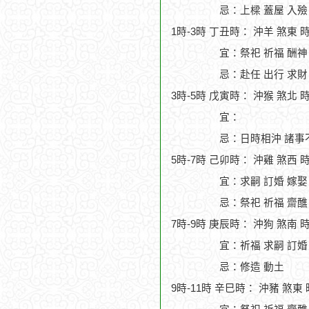
忌：上樑 蓋屋 入殮
1時-3時 丁丑時： 沖羊 煞東 
宜：祭祀 祈福 酬神
忌：赴任 出行 求財
3時-5時 戊寅時： 沖猴 煞北 
宜：
忌：日時相沖 諸事
5時-7時 己卯時： 沖雞 煞西 
宜：求嗣 訂婚 嫁娶
忌：祭祀 祈福 齋醮
7時-9時 庚辰時： 沖狗 煞南 
宜：祈福 求嗣 訂婚 
忌：修造 動土
9時-11時 辛巳時： 沖豬 煞東