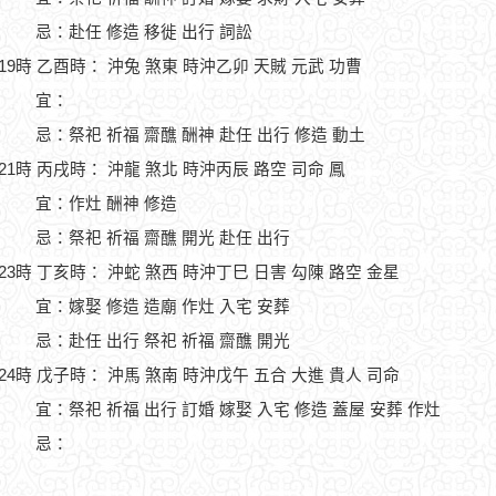
忌：赴任 修造 移徙 出行 詞訟
-19時 乙酉時： 沖兔 煞東 時沖乙卯 天賊 元武 功曹
宜：
忌：祭祀 祈福 齋醮 酬神 赴任 出行 修造 動土
-21時 丙戌時： 沖龍 煞北 時沖丙辰 路空 司命 鳳
宜：作灶 酬神 修造
忌：祭祀 祈福 齋醮 開光 赴任 出行
-23時 丁亥時： 沖蛇 煞西 時沖丁巳 日害 勾陳 路空 金星
宜：嫁娶 修造 造廟 作灶 入宅 安葬
忌：赴任 出行 祭祀 祈福 齋醮 開光
-24時 戊子時： 沖馬 煞南 時沖戊午 五合 大進 貴人 司命
宜：祭祀 祈福 出行 訂婚 嫁娶 入宅 修造 蓋屋 安葬 作灶
忌：