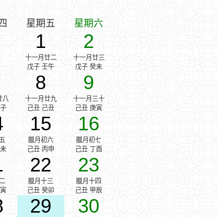
四
星期五
星期六
1
2
十一月廿二
十一月廿三
戊子 壬午
戊子 癸未
8
9
廿八
十一月廿九
十一月三十
戊子
己丑 己丑
己丑 庚寅
4
15
16
五
臘月初六
臘月初七
乙未
己丑 丙申
己丑 丁酉
1
22
23
二
臘月十三
臘月十四
壬寅
己丑 癸卯
己丑 甲辰
8
29
30