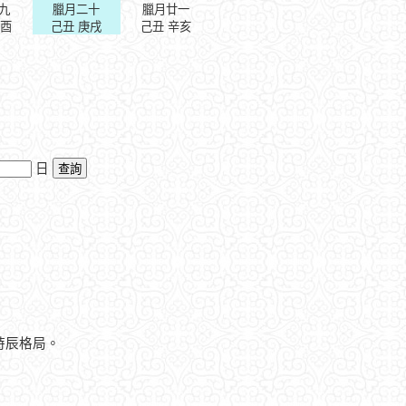
九
臘月二十
臘月廿一
己酉
己丑 庚戌
己丑 辛亥
日
時辰格局。