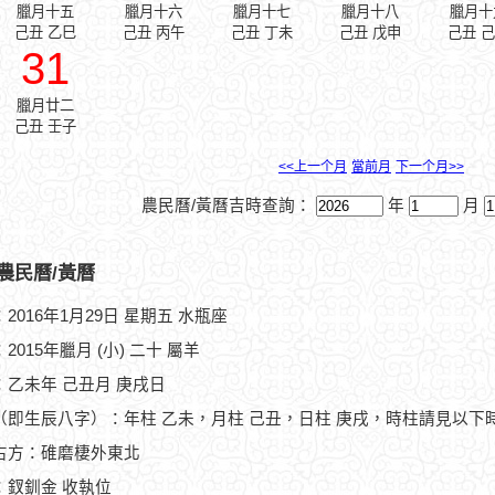
臘月十五
臘月十六
臘月十七
臘月十八
臘月十
己丑 乙巳
己丑 丙午
己丑 丁未
己丑 戊申
己丑 
31
臘月廿二
己丑 壬子
<<上一个月
當前月
下一个月>>
農民曆/黃曆吉時查詢：
年
月
農民曆/黃曆
2016年1月29日 星期五 水瓶座
2015年臘月 (小) 二十 屬羊
：乙未年 己丑月 庚戌日
（即生辰八字）：年柱 乙未，月柱 己丑，日柱 庚戌，時柱請見以下
占方：碓磨棲外東北
：釵釧金 收執位