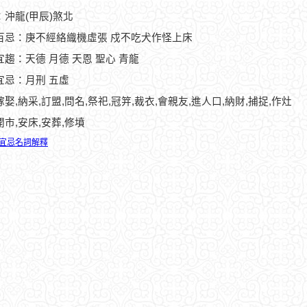
：沖龍(甲辰)煞北
百忌：庚不經絡織機虛張 戍不吃犬作怪上床
宜趨：天德 月德 天恩 聖心 青龍
宜忌：月刑 五虛
嫁娶,納采,訂盟,問名,祭祀,冠笄,裁衣,會親友,進人口,納財,捕捉,作灶
開市,安床,安葬,修墳
宜忌名詞解釋