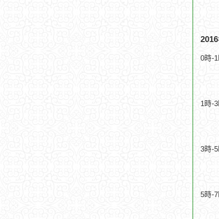
20
0時-
1時-
3時-
5時-