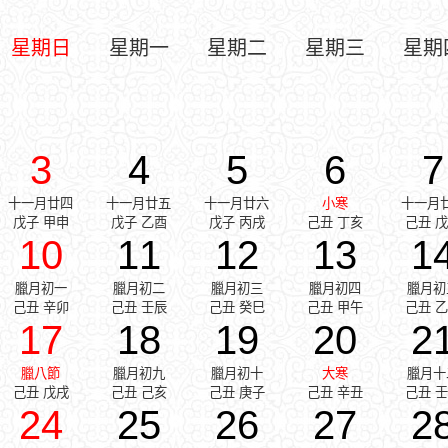
星期日
星期一
星期二
星期三
星期
3
4
5
6
7
十一月廿四
十一月廿五
十一月廿六
小寒
十一月
戊子 甲申
戊子 乙酉
戊子 丙戌
己丑 丁亥
己丑 
10
11
12
13
1
臘月初一
臘月初二
臘月初三
臘月初四
臘月初
己丑 辛卯
己丑 壬辰
己丑 癸巳
己丑 甲午
己丑 
17
18
19
20
2
臘八節
臘月初九
臘月初十
大寒
臘月十
己丑 戊戌
己丑 己亥
己丑 庚子
己丑 辛丑
己丑 
24
25
26
27
2