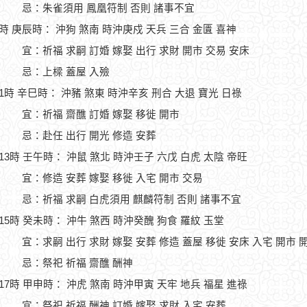
忌：朱雀須用 鳳凰符制 否則 諸事不宜
9時 庚辰時： 沖狗 煞南 時沖庚戍 天兵 三合 金匱 喜神
宜：祈福 求嗣 訂婚 嫁娶 出行 求財 開市 交易 安床
忌：上樑 蓋屋 入殮
11時 辛巳時： 沖豬 煞東 時沖辛亥 刑合 大退 寶光 日祿
宜：祈福 齋醮 訂婚 嫁娶 移徙 開市
忌：赴任 出行 開光 修造 安葬
-13時 壬午時： 沖鼠 煞北 時沖壬子 六戊 白虎 太陰 帝旺
宜：修造 安葬 嫁娶 移徙 入宅 開市 交易
忌：祈福 求嗣 白虎須用 麒麟符制 否則 諸事不宜
-15時 癸未時： 沖牛 煞西 時沖癸醜 狗食 羅紋 玉堂
宜：求嗣 出行 求財 嫁娶 安葬 修造 蓋屋 移徙 安床 入宅 開市 
忌：祭祀 祈福 齋醮 酬神
-17時 甲申時： 沖虎 煞南 時沖甲寅 天牢 地兵 福星 進祿
宜：祭祀 祈福 酬神 訂婚 嫁娶 求財 入宅 安葬