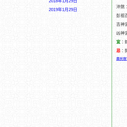
2018年1月29日
沖煞
2019年1月29日
彭祖
吉神
凶神
宜
：
忌
：
農民曆