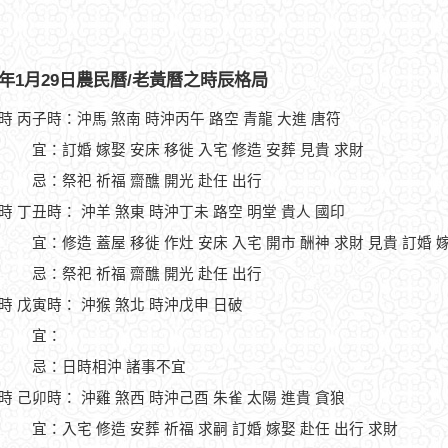
16年1月29日農民曆/老黃曆之時辰格局
1時 丙子時：沖馬 煞南 時沖丙午 路空 青龍 大進 唐符
宜：訂婚 嫁娶 安床 移徙 入宅 修造 安葬 見貴 求財
忌：祭祀 祈福 齋醮 開光 赴任 出行
3時 丁丑時： 沖羊 煞東 時沖丁未 路空 明堂 貴人 國印
宜：修造 蓋屋 移徙 作灶 安床 入宅 開市 酬神 求財 見貴 訂婚 
忌：祭祀 祈福 齋醮 開光 赴任 出行
5時 戊寅時： 沖猴 煞北 時沖戊申 日破
宜：
忌：日時相沖 諸事不宜
7時 己卯時： 沖雞 煞西 時沖己酉 朱雀 太陽 進貴 貪狼
宜：入宅 修造 安葬 祈福 求嗣 訂婚 嫁娶 赴任 出行 求財