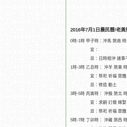
2016年7月1日農民曆/老
0時-1時 甲子時：沖馬 煞南 
宜：
忌：日時相沖 諸事
1時-3時 乙丑時： 沖羊 煞東 
宜：祭祀 祈福 齋醮
忌：修造 動土
3時-5時 丙寅時： 沖猴 煞北 
宜：求嗣 訂婚 嫁娶
忌：祭祀 祈福 齋醮
5時-7時 丁卯時： 沖雞 煞西 