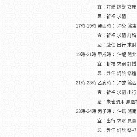
宜：訂婚 嫁娶 安床 
忌：祈福 求嗣
17時-19時 癸酉時： 沖兔 煞
宜：祈福 求嗣 訂婚
忌：赴任 出行 求財
19時-21時 甲戌時： 沖龍 煞
宜：祈福 求嗣 訂婚 
忌：赴任 詞訟 修造
21時-23時 乙亥時： 沖蛇 煞
宜：祈福 求嗣 出行
忌：朱雀須用 鳳凰
23時-24時 丙子時： 沖馬 煞
宜：出行 求財 見貴
忌：赴任 詞訟 祭祀