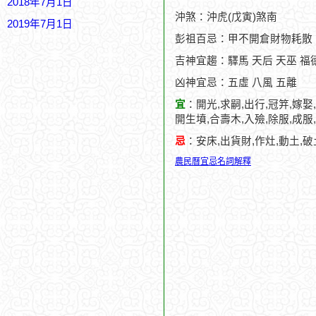
2018年7月1日
沖煞：沖虎(戊寅)煞南
2019年7月1日
彭祖百忌：甲不開倉財物耗散
吉神宜趨：驛馬 天后 天巫 福德
凶神宜忌：五虛 八風 五離
宜
：開光,求嗣,出行,冠笄,嫁娶,
開生墳,合壽木,入殮,除服,成服
忌
：安床,出貨財,作灶,動土,破
農民曆宜忌名詞解釋