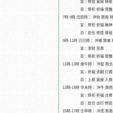
宜：修造 蓋屋 移徙 
忌：祭祀 祈福 齋醮
7時-9時 戊辰時： 沖狗 煞南 
宜：祭祀 祈福 酬神
忌：赴任 修造 移徙
9時-11時 己巳時： 沖豬 煞東
宜：求財 見貴
忌：祭祀 祈福 齋醮
11時-13時 庚午時： 沖鼠 煞
宜：祈福 求嗣 訂婚 
忌：上樑 蓋屋 入殮
13時-15時 辛未時： 沖牛 煞
宜：祭祀 祈福 合脊
忌：赴任 出行 修造
15時-17時 壬申時： 沖虎 煞