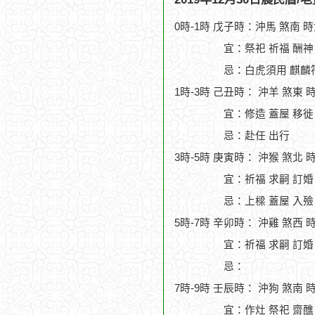
0時-1時 戊子時：沖馬 煞南 
宜：祭祀 祈福 酬神 
忌：白虎須用 麒麟
1時-3時 己丑時： 沖羊 煞東 
宜：修造 蓋屋 移徙
忌：赴任 出行
3時-5時 庚寅時： 沖猴 煞北 
宜：祈福 求嗣 訂婚
忌：上樑 蓋屋 入殮
5時-7時 辛卯時： 沖雞 煞西 
宜：祈福 求嗣 訂婚 
忌：
7時-9時 壬辰時： 沖狗 煞南 
宜：作灶 祭祀 齋醮 