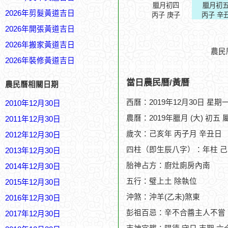
臘月初四
臘月初
2026年剪髮黃道吉日
丙子 庚子
丙子 辛
2026年開張黃道吉日
2026年搬家黃道吉日
農民
2026年裝修黃道吉日
當日農民曆/黃曆
農民曆相關日期
西曆：2019年12月30日 星期
2010年12月30日
農曆：2019年臘月 (大) 初五 
2011年12月30日
歲次：己亥年 丙子月 辛丑日
2012年12月30日
四柱（即生辰八字）：年柱 己
2013年12月30日
胎神占方：廚灶廁房內南
2014年12月30日
五行：璧上土 除執位
2015年12月30日
沖煞：沖羊(乙未)煞東
2016年12月30日
彭祖百忌：辛不合醬主人不嘗
2017年12月30日