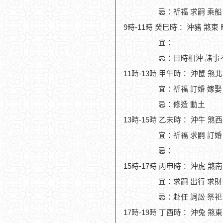
忌：祈福 求嗣 乘船
9時-11時 癸巳時： 沖豬 煞東
宜：
忌：日時相沖 諸事
11時-13時 甲午時： 沖鼠 煞
宜：祈福 訂婚 嫁娶 
忌：修造 動土
13時-15時 乙未時： 沖牛 煞
宜：祈福 求嗣 訂婚 
忌：
15時-17時 丙申時： 沖虎 煞
宜：求嗣 出行 求財
忌：赴任 詞訟 祭祀
17時-19時 丁酉時： 沖兔 煞