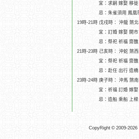
宜：求嗣 嫁娶 移徙
忌：朱雀須用 鳳凰符
19時-21時 戊戌時： 沖龍 煞
宜：訂婚 嫁娶 開市
忌：祭祀 祈福 齋醮
21時-23時 己亥時： 沖蛇 煞
宜：祭祀 祈福 齋醮
忌：赴任 出行 造橋
23時-24時 庚子時： 沖馬 煞
宜：祈福 訂婚 嫁娶
忌：造船 乘船 上樑
CopyRight © 2009-2026