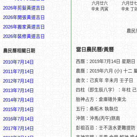
六月廿六
六月廿
2026年剪髮黃道吉日
辛未 丙寅
辛未 丁
2026年開張黃道吉日
2026年搬家黃道吉日
農民
2026年裝修黃道吉日
當日農民曆/黃曆
農民曆相關日期
西曆：2019年7月14日 星期日
2010年7月14日
農曆：2019年六月 (小) 十二 
2011年7月14日
歲次：己亥年 辛未月 壬子日
2012年7月14日
四柱（即生辰八字）：年柱 己
2013年7月14日
胎神占方：倉庫碓外東北
2014年7月14日
五行：桑柘木 執執位
2015年7月14日
沖煞：沖馬(丙午)煞南
2016年7月14日
彭祖百忌：壬不汲水更難提防
2017年7月14日