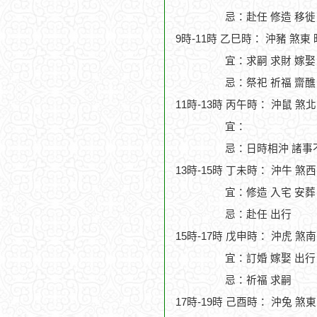
忌：赴任 修造 移徙
9時-11時 乙巳時： 沖豬 煞東
宜：求嗣 求財 嫁娶
忌：祭祀 祈福 齋醮
11時-13時 丙午時： 沖鼠 煞
宜：
忌：日時相沖 諸事
13時-15時 丁未時： 沖牛 煞
宜：修造 入宅 安葬
忌：赴任 出行
15時-17時 戊申時： 沖虎 煞
宜：訂婚 嫁娶 出行
忌：祈福 求嗣
17時-19時 己酉時： 沖兔 煞