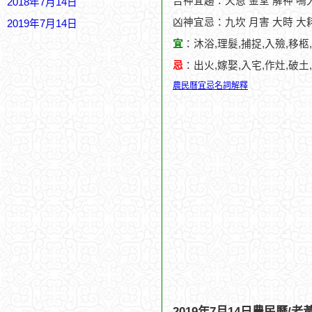
吉神宜趨：天恩 金堂 解神 鳴
2018年7月14日
凶神宜忌：九坎 月害 大時 大耗
2019年7月14日
宜
：沐浴,理髮,捕捉,入殮,移柩
忌
：出火,嫁娶,入宅,作灶,破土
農民曆宜忌名詞解釋
2019年7月14日農民曆/