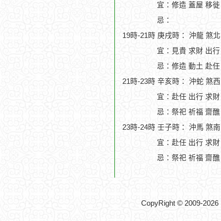
宜：修造 蓋屋 移徙 
忌：
19時-21時 庚戌時： 沖龍 煞
宜：見貴 求財 出行
忌：修造 動土 赴任
21時-23時 辛亥時： 沖蛇 煞
宜：赴任 出行 求財
忌：祭祀 祈福 齋醮
23時-24時 壬子時： 沖馬 煞
宜：赴任 出行 求財 
忌：祭祀 祈福 齋醮
CopyRight © 2009-2026