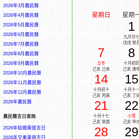
2026年3月農民曆
星期日
星期
2026年4月農民曆
1
2026年5月農民曆
2026年6月農民曆
九月廿
戊戌 癸
2026年7月農民曆
7
8
2026年8月農民曆
2026年9月農民曆
立冬
十月初
己亥 己未
己亥 庚
2026年10月農民曆
14
15
2026年11月農民曆
十月初十
十月十
2026年12月農民曆
己亥 丙寅
己亥 丁
21
22
2026年農民曆
十月十七
小雪
農民曆吉日查詢
己亥 癸酉
己亥 甲
28
29
2026年結婚黃道吉日
2026年交車黃道吉日