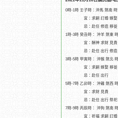
0時-1時 壬子時：沖馬 煞南 
宜：求嗣 訂婚 嫁娶
忌：赴任 修造 移徙
1時-3時 癸丑時： 沖羊 煞東 
宜：酬神 求財 見貴
忌：赴任 出行 修造
3時-5時 甲寅時： 沖猴 煞北 
宜：求嗣 嫁娶 移徙 
忌：赴任 出行
5時-7時 乙卯時： 沖雞 煞西 
宜：求財 見貴
忌：赴任 出行 祭祀
7時-9時 丙辰時： 沖狗 煞南 
宜：祈福 求嗣 訂婚