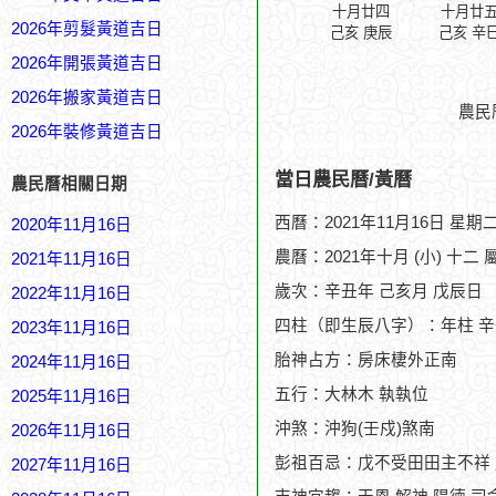
十月廿四
十月廿
2026年剪髮黃道吉日
己亥 庚辰
己亥 辛
2026年開張黃道吉日
2026年搬家黃道吉日
農民
2026年裝修黃道吉日
當日農民曆/黃曆
農民曆相關日期
西曆：2021年11月16日 星期
2020年11月16日
農曆：2021年十月 (小) 十二 
2021年11月16日
歲次：辛丑年 己亥月 戊辰日
2022年11月16日
四柱（即生辰八字）：年柱 辛
2023年11月16日
胎神占方：房床棲外正南
2024年11月16日
五行：大林木 執執位
2025年11月16日
沖煞：沖狗(壬戍)煞南
2026年11月16日
彭祖百忌：戊不受田田主不祥
2027年11月16日