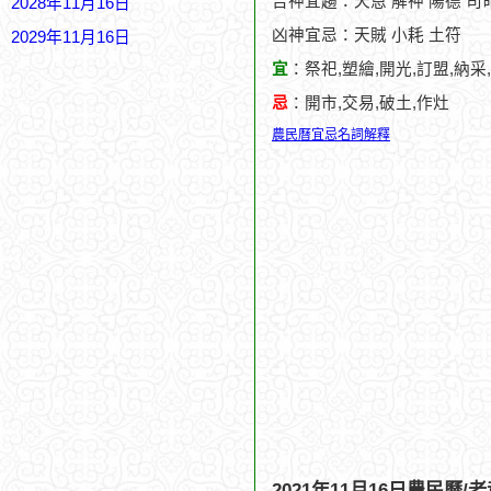
吉神宜趨：天恩 解神 陽德 司
2028年11月16日
凶神宜忌：天賊 小耗 土符
2029年11月16日
宜
：祭祀,塑繪,開光,訂盟,納采
忌
：開市,交易,破土,作灶
農民曆宜忌名詞解釋
2021年11月16日農民曆