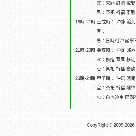
宜：求嗣 訂婚 嫁娶
忌：祭祀 祈福 齋醮
19時-21時 壬戌時： 沖龍 煞
宜：
忌：日時相沖 諸事
21時-23時 癸亥時： 沖蛇 煞
宜：修造 蓋屋 移徙 
忌：祭祀 祈福 齋醮
23時-24時 甲子時： 沖馬 煞
宜：祭祀 祈福 酬神 
忌：白虎須用 麒麟
CopyRight © 2009-2026