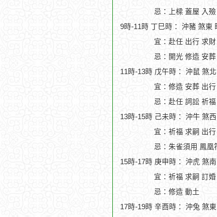
忌：上樑 蓋屋 入殮
9時-11時 丁巳時： 沖豬 煞東
宜：赴任 出行 求財 
忌：開光 修造 安葬
11時-13時 戊午時： 沖鼠 煞
宜：修造 安葬 出行
忌：赴任 詞訟 祈福
13時-15時 己未時： 沖牛 煞
宜：祈福 求嗣 出行 
忌：朱雀須用 鳳凰
15時-17時 庚申時： 沖虎 煞
宜：祈福 求嗣 訂婚 
忌：修造 動土
17時-19時 辛酉時： 沖兔 煞