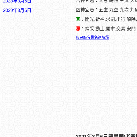
吉神宜趨：天恩 時陰 生氣 天
2028年3月6日
凶神宜忌：五虛 九空 九坎 九焦
2029年3月6日
宜
：開光,祈福,求嗣,出行,解除,
忌
：納采,動土,開市,交易,安門
農民曆宜忌名詞解釋
2021年3月6日農民曆/老