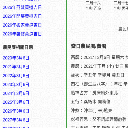
二月十六
二月十
2026年剪髮黃道吉日
辛卯 乙亥
辛卯 丙
2026年開張黃道吉日
2026年搬家黃道吉日
農民
2026年裝修黃道吉日
當日農民曆/黃曆
農民曆相關日期
西曆：2021年3月6日 星期六
2020年3月6日
農曆：2021年正月 (小) 廿三 
2021年3月6日
歲次：辛丑年 辛卯月 癸丑日
2022年3月6日
四柱（即生辰八字）：年柱 辛
2023年3月6日
胎神占方：房床廁外東北
2024年3月6日
五行：桑柘木 開執位
2025年3月6日
沖煞：沖羊(丁未)煞東
2026年3月6日
彭祖百忌：癸不詞訟理弱敵強
2027年3月6日