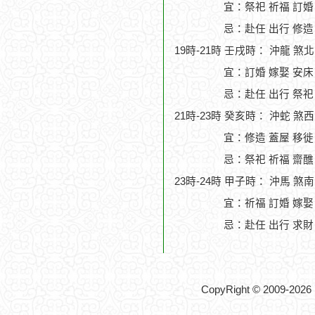
宜：祭祀 祈福 訂婚
忌：赴任 出行 修造
19時-21時 壬戌時： 沖龍 煞
宜：訂婚 嫁娶 安床
忌：赴任 出行 祭祀
21時-23時 癸亥時： 沖蛇 煞
宜：修造 蓋屋 移徙 
忌：祭祀 祈福 齋醮
23時-24時 甲子時： 沖馬 煞
宜：祈福 訂婚 嫁娶
忌：赴任 出行 求財
CopyRight © 2009-2026