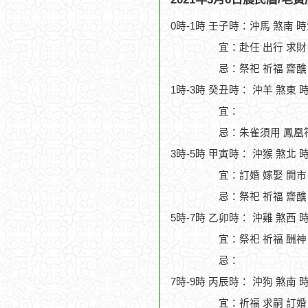
0時-1時 壬子時：沖馬 煞南 
宜：赴任 出行 求財 
忌：祭祀 祈福 齋醮
1時-3時 癸丑時： 沖羊 煞東 
宜：
忌：朱雀須用 鳳凰符
3時-5時 甲寅時： 沖猴 煞北 
宜：訂婚 嫁娶 開市
忌：祭祀 祈福 齋醮
5時-7時 乙卯時： 沖雞 煞西 
宜：祭祀 祈福 酬神 
忌：
7時-9時 丙辰時： 沖狗 煞南 
宜：祈福 求嗣 訂婚