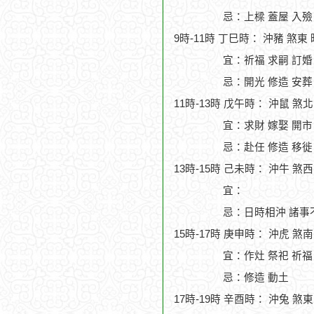
忌：上樑 蓋屋 入殮
9時-11時 丁巳時： 沖豬 煞東
宜：祈福 求嗣 訂婚 
忌：開光 修造 安葬
11時-13時 戊午時： 沖鼠 煞
宜：求財 嫁娶 開市
忌：赴任 修造 移徙
13時-15時 己未時： 沖牛 煞
宜：
忌：日時相沖 諸事
15時-17時 庚申時： 沖虎 煞
宜：作灶 祭祀 祈福 
忌：修造 動土
17時-19時 辛酉時： 沖兔 煞