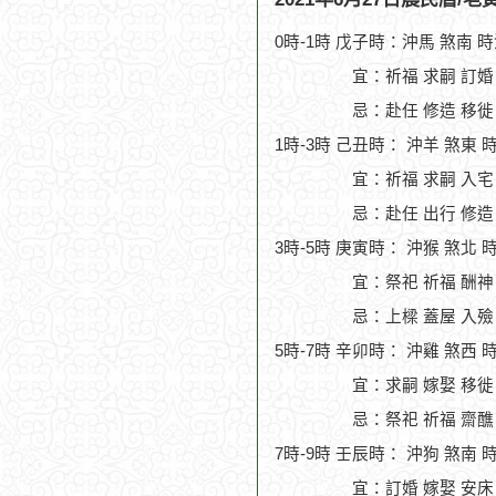
0時-1時 戊子時：沖馬 煞南 
宜：祈福 求嗣 訂婚
忌：赴任 修造 移徙
1時-3時 己丑時： 沖羊 煞東 
宜：祈福 求嗣 入宅
忌：赴任 出行 修造
3時-5時 庚寅時： 沖猴 煞北 
宜：祭祀 祈福 酬神 
忌：上樑 蓋屋 入殮
5時-7時 辛卯時： 沖雞 煞西 
宜：求嗣 嫁娶 移徙
忌：祭祀 祈福 齋醮
7時-9時 壬辰時： 沖狗 煞南 
宜：訂婚 嫁娶 安床