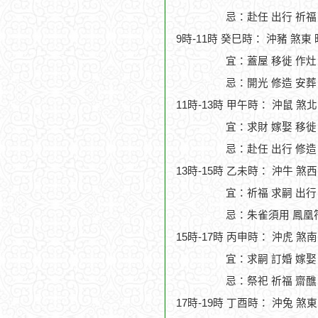
忌：赴任 出行 祈福
9時-11時 癸巳時： 沖豬 煞東
宜：蓋屋 移徙 作灶 
忌：開光 修造 安葬
11時-13時 甲午時： 沖鼠 煞
宜：求財 嫁娶 移徙
忌：赴任 出行 修造
13時-15時 乙未時： 沖牛 煞
宜：祈福 求嗣 出行 
忌：朱雀須用 鳳凰
15時-17時 丙申時： 沖虎 煞
宜：求嗣 訂婚 嫁娶
忌：祭祀 祈福 齋醮
17時-19時 丁酉時： 沖兔 煞