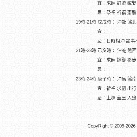
宜：求嗣 訂婚 嫁娶
忌：祭祀 祈福 齋醮
19時-21時 戊戌時： 沖龍 煞
宜：
忌：日時相沖 諸事
21時-23時 己亥時： 沖蛇 煞
宜：求嗣 嫁娶 移徙
忌：
23時-24時 庚子時： 沖馬 煞
宜：祈福 求嗣 出行
忌：上樑 蓋屋 入殮
CopyRight © 2009-2026