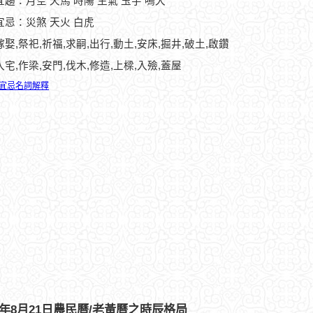
趨：月空 天馬 時陽 生氣 玉宇 鳴犬
宜忌：災煞 天火 白虎
嫁娶,祭祀,祈福,求嗣,出行,動土,安床,掘井,破土,啟鑽
入宅,作梁,安門,伐木,修造,上樑,入殮,蓋屋
宜忌名詞解釋
22年8月21日農民曆/老黃曆之時辰格局