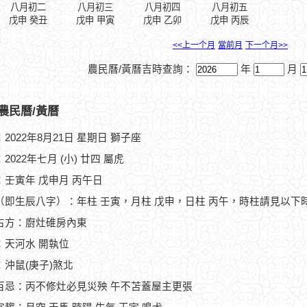
八月初二
八月初三
八月初四
八月初五
戊申 癸丑
戊申 甲寅
戊申 乙卯
戊申 丙辰
<<上一个月
當前月
下一个月>>
農民曆/黃曆吉時查詢：
年
月
農民曆/黃曆
2022年8月21日 星期日 獅子座
2022年七月 (小) 廿四 屬虎
：壬寅年 戊申月 丙午日
（即生辰八字）：年柱 壬寅，月柱 戊申，日柱 丙午，時柱請見以下
占方：廚灶碓房內東
：天河水 開執位
：沖鼠(庚子)煞北
百忌：丙不修灶必見災殃 午不苫蓋屋主更張