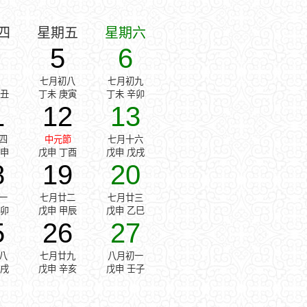
四
星期五
星期六
5
6
七月初八
七月初九
己丑
丁未 庚寅
丁未 辛卯
1
12
13
四
中元節
七月十六
丙申
戊申 丁酉
戊申 戊戌
8
19
20
一
七月廿二
七月廿三
癸卯
戊申 甲辰
戊申 乙巳
5
26
27
八
七月廿九
八月初一
庚戌
戊申 辛亥
戊申 壬子