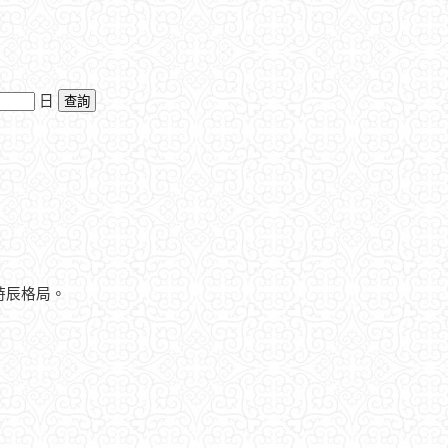
日
時辰格局。