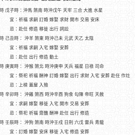
1時 戊子時：沖馬 煞南 時沖戊午 天牢 三合 大進 水星
宜：祈福 求嗣 訂婚 嫁娶 求財 開市 交易 安床
忌：赴任 修造 移徙 出行 詞訟
3時 己丑時： 沖羊 煞東 時沖己未 元武 天乙 太陰
宜：祈福 求嗣 入宅 嫁娶 安葬
忌：赴任 出行 修造 動土
5時 庚寅時： 沖猴 煞北 時沖庚申 天兵 福星 日祿 司命
宜：祭祀 祈福 酬神 訂婚 嫁娶 出行 求財 入宅 安葬 赴任 作灶
忌：上樑 蓋屋 入殮
7時 辛卯時： 沖雞 煞西 時沖辛酉 狗食 勾陳 帝旺 天赦
宜：求嗣 嫁娶 移徙 入宅 開市 交易 安葬
忌：祭祀 祈福 齋醮 酬神 赴任 出行 修造
9時 壬辰時： 沖狗 煞南 時沖壬戍 日刑 六戊 雷兵 青龍
宜：訂婚 嫁娶 安床 移徙 入宅 修造 安葬