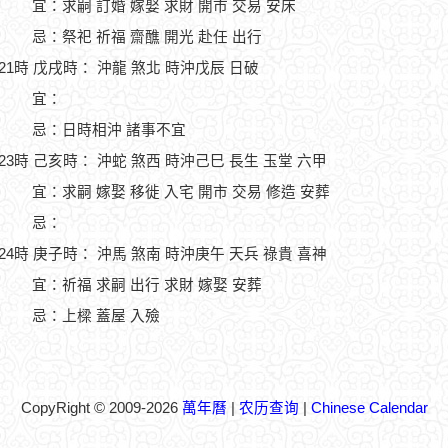
宜：求嗣 訂婚 嫁娶 求財 開市 交易 安床
忌：祭祀 祈福 齋醮 開光 赴任 出行
-21時 戊戌時： 沖龍 煞北 時沖戊辰 日破
宜：
忌：日時相沖 諸事不宜
-23時 己亥時： 沖蛇 煞西 時沖己巳 長生 玉堂 六甲
宜：求嗣 嫁娶 移徙 入宅 開市 交易 修造 安葬
忌：
-24時 庚子時： 沖馬 煞南 時沖庚午 天兵 祿貴 喜神
宜：祈福 求嗣 出行 求財 嫁娶 安葬
忌：上樑 蓋屋 入殮
CopyRight © 2009-2026
萬年曆
|
农历查询
|
Chinese Calendar