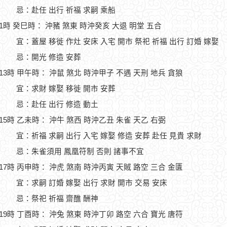
忌：赴任 出行 祈福 求嗣 乘船
11時 癸巳時： 沖豬 煞東 時沖癸亥 大退 明堂 五合
宜：蓋屋 移徙 作灶 安床 入宅 開市 祭祀 祈福 出行 訂婚 嫁娶
忌：開光 修造 安葬
-13時 甲午時： 沖鼠 煞北 時沖甲子 不遇 天刑 地兵 貪狼
宜：求財 嫁娶 移徙 開市 安葬
忌：赴任 出行 修造 動土
-15時 乙未時： 沖牛 煞西 時沖乙丑 朱雀 天乙 右弼
宜：祈福 求嗣 出行 入宅 嫁娶 修造 安葬 赴任 見貴 求財
忌：朱雀須用 鳳凰符制 否則 諸事不宜
-17時 丙申時： 沖虎 煞南 時沖丙寅 天賊 路空 三合 金匱
宜：求嗣 訂婚 嫁娶 出行 求財 開市 交易 安床
忌：祭祀 祈福 齋醮 酬神
-19時 丁酉時： 沖兔 煞東 時沖丁卯 路空 六合 寶光 唐符