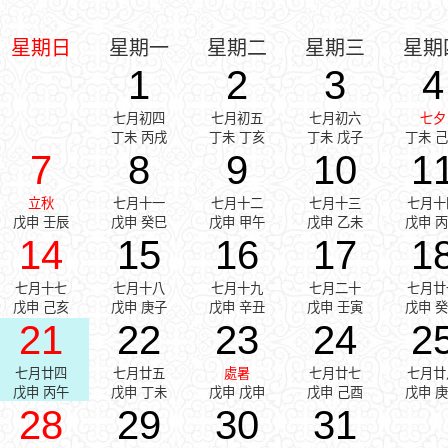
星期日
星期一
星期二
星期三
星期
1
2
3
4
七月初四
七月初五
七月初六
七夕
丁未 丙戌
丁未 丁亥
丁未 戊子
丁未 
7
8
9
10
1
立秋
七月十一
七月十二
七月十三
七月十
戊申 壬辰
戊申 癸巳
戊申 甲午
戊申 乙未
戊申 
14
15
16
17
1
七月十七
七月十八
七月十九
七月二十
七月廿
戊申 己亥
戊申 庚子
戊申 辛丑
戊申 壬寅
戊申 
21
22
23
24
2
七月廿四
七月廿五
處暑
七月廿七
七月廿
戊申 丙午
戊申 丁未
戊申 戊申
戊申 己酉
戊申 
28
29
30
31