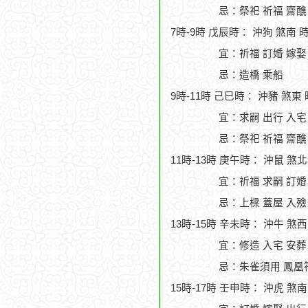
忌：祭祀 祈福 齋醮
7時-9時 戊辰時： 沖狗 煞南 
宜：祈福 訂婚 嫁娶
忌：造橋 乘船
9時-11時 己巳時： 沖豬 煞東
宜：求嗣 出行 入宅
忌：祭祀 祈福 齋醮
11時-13時 庚午時： 沖鼠 煞
宜：祈福 求嗣 訂婚 
忌：上樑 蓋屋 入殮
13時-15時 辛未時： 沖牛 煞
宜：修造 入宅 安葬
忌：朱雀須用 鳳凰
15時-17時 壬申時： 沖虎 煞