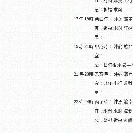
宜：訂婚 嫁娶 出行
忌：祈福 求嗣
17時-19時 癸酉時： 沖兔 煞
宜：祈福 求嗣 訂婚 
忌：
19時-21時 甲戌時： 沖龍 煞
宜：
忌：日時相沖 諸事
21時-23時 乙亥時： 沖蛇 煞
宜：赴任 出行 求財 
忌：
23時-24時 丙子時： 沖馬 煞
宜：求嗣 求財 嫁娶
忌：祭祀 祈福 齋醮