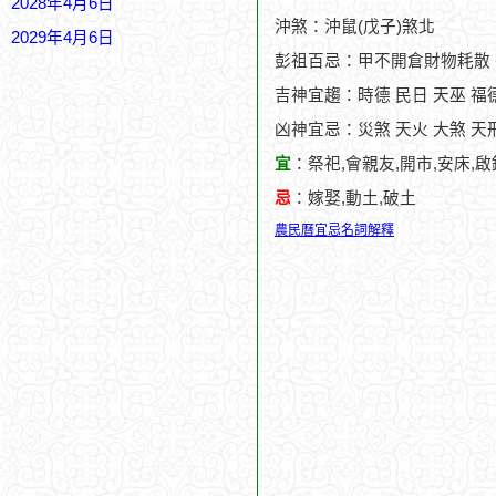
2028年4月6日
沖煞：沖鼠(戊子)煞北
2029年4月6日
彭祖百忌：甲不開倉財物耗散
吉神宜趨：時德 民日 天巫 福
凶神宜忌：災煞 天火 大煞 天
宜
：祭祀,會親友,開市,安床,啟
忌
：嫁娶,動土,破土
農民曆宜忌名詞解釋