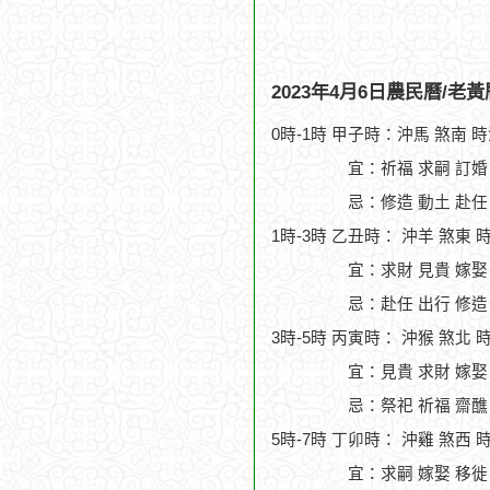
2023年4月6日農民曆/老
0時-1時 甲子時：沖馬 煞南 
宜：祈福 求嗣 訂婚
忌：修造 動土 赴任
1時-3時 乙丑時： 沖羊 煞東 
宜：求財 見貴 嫁娶
忌：赴任 出行 修造
3時-5時 丙寅時： 沖猴 煞北 
宜：見貴 求財 嫁娶
忌：祭祀 祈福 齋醮
5時-7時 丁卯時： 沖雞 煞西 
宜：求嗣 嫁娶 移徙 