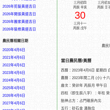
三月初四
三月初
2026年剪髮黃道吉日
丙辰 辛亥
丙辰 壬
30
2026年開張黃道吉日
2026年搬家黃道吉日
三月十一
丙辰 戊午
2026年裝修黃道吉日
農民曆相關日期
農民
2020年4月6日
2021年4月6日
當日農民曆/黃曆
2022年4月6日
西曆：2023年4月6日 星期四
2023年4月6日
農曆：2023年閏二月 (小) 十
2024年4月6日
歲次：癸卯年 丙辰月 甲午日
2025年4月6日
四柱（即生辰八字）：年柱 癸
2026年4月6日
胎神占方：占門碓房內北
2027年4月6日
五行：砂石金 滿執位