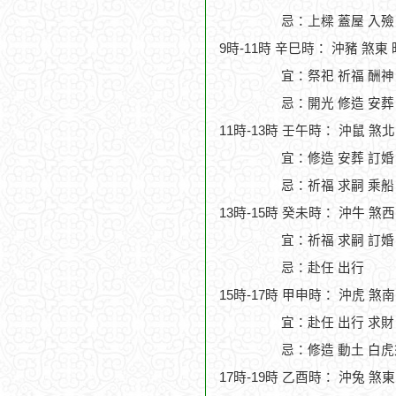
忌：上樑 蓋屋 入殮
9時-11時 辛巳時： 沖豬 煞東
宜：祭祀 祈福 酬神 
忌：開光 修造 安葬
11時-13時 壬午時： 沖鼠 煞
宜：修造 安葬 訂婚
忌：祈福 求嗣 乘船
13時-15時 癸未時： 沖牛 煞
宜：祈福 求嗣 訂婚
忌：赴任 出行
15時-17時 甲申時： 沖虎 煞
宜：赴任 出行 求財
忌：修造 動土 白虎
17時-19時 乙酉時： 沖兔 煞