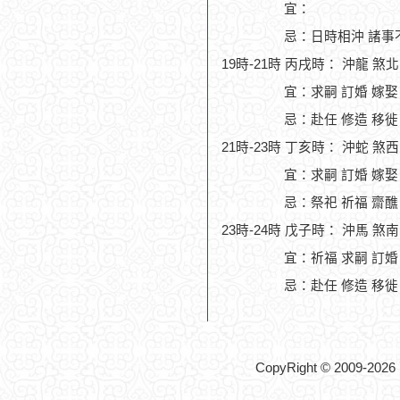
宜：
忌：日時相沖 諸事
19時-21時 丙戌時： 沖龍 煞
宜：求嗣 訂婚 嫁娶
忌：赴任 修造 移徙
21時-23時 丁亥時： 沖蛇 煞
宜：求嗣 訂婚 嫁娶
忌：祭祀 祈福 齋醮
23時-24時 戊子時： 沖馬 煞
宜：祈福 求嗣 訂婚
忌：赴任 修造 移徙
CopyRight © 2009-2026