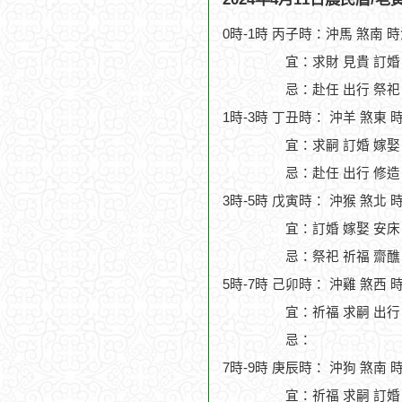
0時-1時 丙子時：沖馬 煞南 
宜：求財 見貴 訂婚
忌：赴任 出行 祭祀
1時-3時 丁丑時： 沖羊 煞東 
宜：求嗣 訂婚 嫁娶
忌：赴任 出行 修造
3時-5時 戊寅時： 沖猴 煞北 
宜：訂婚 嫁娶 安床 
忌：祭祀 祈福 齋醮
5時-7時 己卯時： 沖雞 煞西 
宜：祈福 求嗣 出行 
忌：
7時-9時 庚辰時： 沖狗 煞南 
宜：祈福 求嗣 訂婚 