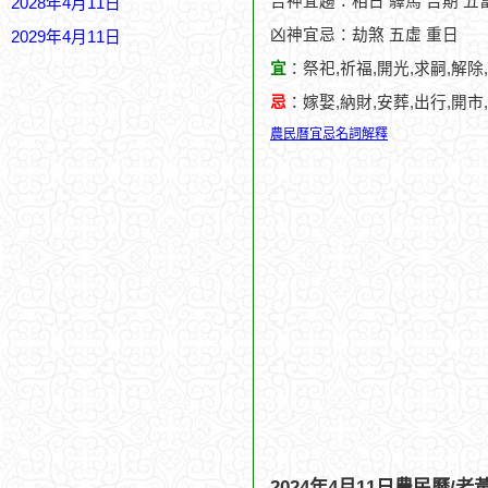
吉神宜趨：相日 驛馬 吉期 五富
2028年4月11日
凶神宜忌：劫煞 五虛 重日
2029年4月11日
宜
：祭祀,祈福,開光,求嗣,解除
忌
：嫁娶,納財,安葬,出行,開市
農民曆宜忌名詞解釋
2024年4月11日農民曆/