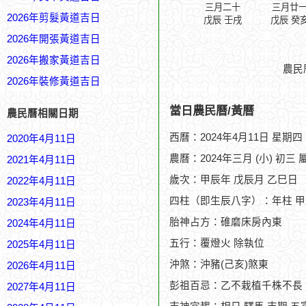
三月二十
三月廿
2026年剪髮黃道吉日
戊辰 壬戌
戊辰 癸
2026年開張黃道吉日
2026年搬家黃道吉日
農民
2026年裝修黃道吉日
當日農民曆/黃曆
農民曆相關日期
西曆：2024年4月11日 星期四
2020年4月11日
農曆：2024年三月 (小) 初三 
2021年4月11日
歲次：甲辰年 戊辰月 乙巳日
2022年4月11日
四柱（即生辰八字）：年柱 甲
2023年4月11日
胎神占方：碓磨床房內東
2024年4月11日
五行：覆燈火 除執位
2025年4月11日
沖煞：沖豬(己亥)煞東
2026年4月11日
彭祖百忌：乙不栽植千株不長
2027年4月11日