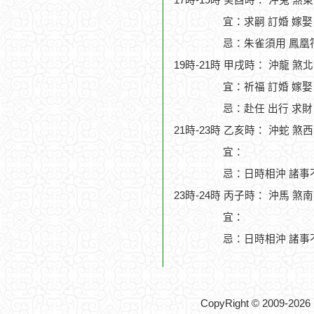
17時-19時 癸酉時： 沖兔 煞
宜：求嗣 訂婚 嫁娶
忌：朱雀須用 鳳凰符
19時-21時 甲戌時： 沖龍 煞
宜：祈福 訂婚 嫁娶
忌：赴任 出行 求財
21時-23時 乙亥時： 沖蛇 煞
宜：
忌：日時相沖 諸事
23時-24時 丙子時： 沖馬 煞
宜：
忌：日時相沖 諸事
CopyRight © 2009-2026