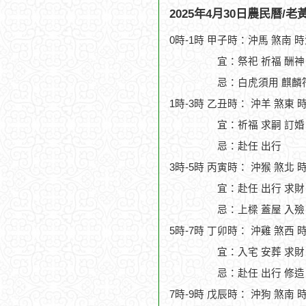
2025年4月30日農民曆/
0時-1時 甲子時：沖馬 煞南 
宜：祭祀 祈福 酬神 
忌：白虎須用 麒麟
1時-3時 乙丑時： 沖羊 煞東 
宜：祈福 求嗣 訂婚 
忌：赴任 出行
3時-5時 丙寅時： 沖猴 煞北 
宜：赴任 出行 求財
忌：上樑 蓋屋 入殮
5時-7時 丁卯時： 沖雞 煞西 
宜：入宅 安葬 求財
忌：赴任 出行 修造
7時-9時 戊辰時： 沖狗 煞南 