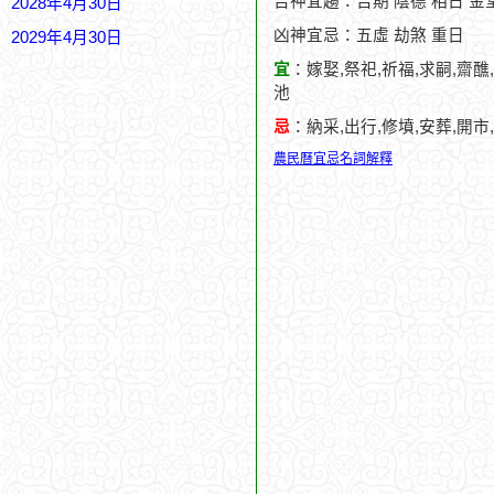
吉神宜趨：吉期 陰德 相日 金
2028年4月30日
凶神宜忌：五虛 劫煞 重日
2029年4月30日
宜
：嫁娶,祭祀,祈福,求嗣,齋醮
池
忌
：納采,出行,修墳,安葬,開市
農民曆宜忌名詞解釋