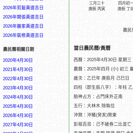
三月三十
四月初
2026年剪髮黃道吉日
庚辰 丙寅
庚辰 丁
2026年開張黃道吉日
2026年搬家黃道吉日
農民
2026年裝修黃道吉日
當日農民曆/黃曆
農民曆相關日期
西曆：2025年4月30日 星期三
2020年4月30日
農曆：2025年四月 (小) 初三 
2021年4月30日
歲次：乙巳年 庚辰月 己巳日
2022年4月30日
四柱（即生辰八字）：年柱 乙
2023年4月30日
胎神占方：占門床外正南
2024年4月30日
五行：大林木 除執位
2025年4月30日
沖煞：沖豬(癸亥)煞東
2026年4月30日
彭祖百忌：己不破券二比並亡
2027年4月30日