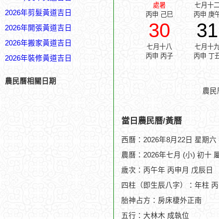
處暑
七月十
2026年剪髮黃道吉日
丙申 己巳
丙申 庚
30
31
2026年開張黃道吉日
2026年搬家黃道吉日
七月十八
七月十
丙申 丙子
丙申 丁
2026年裝修黃道吉日
農民曆相關日期
農民
當日農民曆/黃曆
西曆：2026年8月22日 星期六
農曆：2026年七月 (小) 初十 
歲次：丙午年 丙申月 戊辰日
四柱（即生辰八字）：年柱 丙
胎神占方：房床棲外正南
五行：大林木 成執位