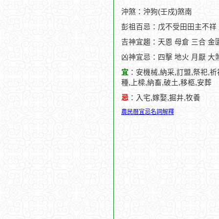
沖煞：沖狗(壬戍)煞南
彭祖百忌：戊不受田田主不祥
吉神宜趨：天恩 母倉 三合 金匱
凶神宜忌：四擊 地火 月厭 大
宜
：安機械,納采,訂盟,祭祀,祈
種,上樑,納畜,破土,移柩,安葬
忌
：入宅,嫁娶,掘井,牧養
農民曆宜忌名詞解釋