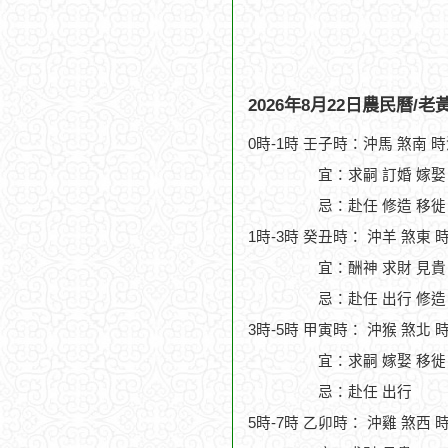
2026年8月22日農民曆/
0時-1時 壬子時：沖馬 煞南 
宜：求嗣 訂婚 嫁娶
忌：赴任 修造 移徙
1時-3時 癸丑時： 沖羊 煞東 
宜：酬神 求財 見貴
忌：赴任 出行 修造
3時-5時 甲寅時： 沖猴 煞北 
宜：求嗣 嫁娶 移徙 
忌：赴任 出行
5時-7時 乙卯時： 沖雞 煞西 