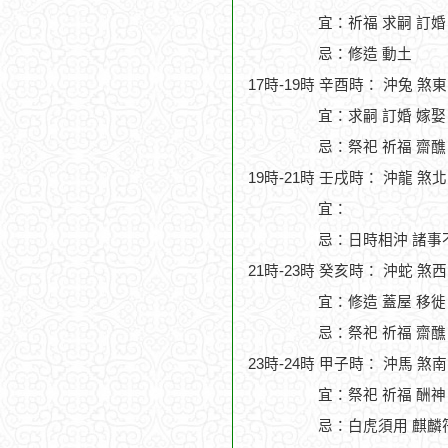
宜：祈福 求嗣 訂婚 
忌：修造 動土
17時-19時 辛酉時： 沖兔 煞
宜：求嗣 訂婚 嫁娶
忌：祭祀 祈福 齋醮
19時-21時 壬戌時： 沖龍 煞
宜：
忌：日時相沖 諸事
21時-23時 癸亥時： 沖蛇 煞
宜：修造 蓋屋 移徙 
忌：祭祀 祈福 齋醮
23時-24時 甲子時： 沖馬 煞
宜：祭祀 祈福 酬神 
忌：白虎須用 麒麟