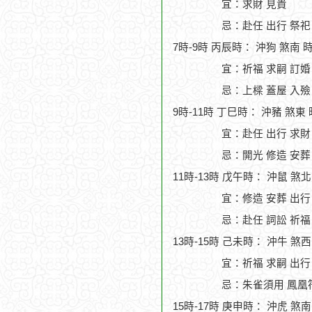
宜：求財 見貴
忌：赴任 出行 祭祀
7時-9時 丙辰時： 沖狗 煞南 
宜：祈福 求嗣 訂婚
忌：上樑 蓋屋 入殮
9時-11時 丁巳時： 沖豬 煞東
宜：赴任 出行 求財 
忌：開光 修造 安葬
11時-13時 戊午時： 沖鼠 煞
宜：修造 安葬 出行
忌：赴任 詞訟 祈福
13時-15時 己未時： 沖牛 煞
宜：祈福 求嗣 出行 
忌：朱雀須用 鳳凰
15時-17時 庚申時： 沖虎 煞