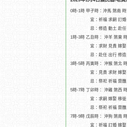
0時-1時 甲子時：沖馬 煞南 
宜：祈福 求嗣 訂婚
忌：修造 動土 赴任
1時-3時 乙丑時： 沖羊 煞東 
宜：求財 見貴 嫁娶
忌：赴任 出行 修造
3時-5時 丙寅時： 沖猴 煞北 
宜：見貴 求財 嫁娶
忌：祭祀 祈福 齋醮
5時-7時 丁卯時： 沖雞 煞西 
宜：求嗣 嫁娶 移徙 
忌：祭祀 祈福 齋醮
7時-9時 戊辰時： 沖狗 煞南 
宜：祈福 訂婚 嫁娶