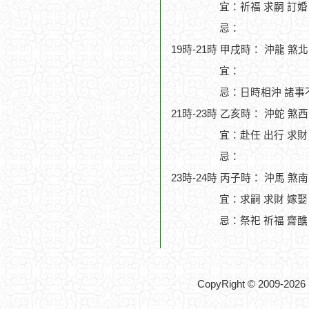
宜：祈福 求嗣 訂婚 
忌：
19時-21時 甲戌時： 沖龍 煞
宜：
忌：日時相沖 諸事
21時-23時 乙亥時： 沖蛇 煞
宜：赴任 出行 求財 
忌：
23時-24時 丙子時： 沖馬 煞
宜：求嗣 求財 嫁娶
忌：祭祀 祈福 齋醮
CopyRight © 2009-2026