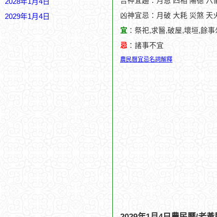
吉神宜趨：月恩 四相 陽德 六儀
2028年1月4日
凶神宜忌：月破 大耗 災煞 天火
2029年1月4日
宜
：祭祀,求醫,破屋,壞垣,餘
忌
：諸事不宜
農民曆宜忌名詞解釋
2029年1月4日農民曆/老