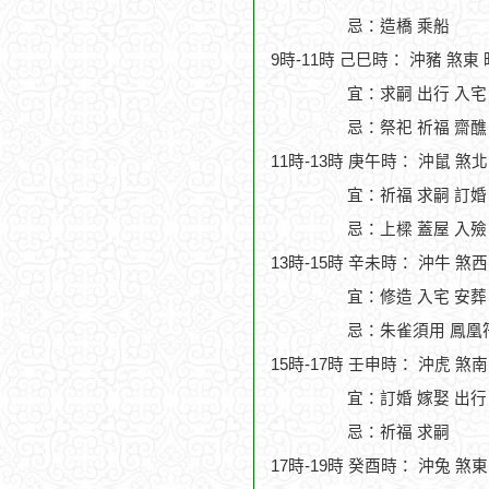
忌：造橋 乘船
9時-11時 己巳時： 沖豬 煞東
宜：求嗣 出行 入宅
忌：祭祀 祈福 齋醮
11時-13時 庚午時： 沖鼠 煞
宜：祈福 求嗣 訂婚 
忌：上樑 蓋屋 入殮
13時-15時 辛未時： 沖牛 煞
宜：修造 入宅 安葬
忌：朱雀須用 鳳凰
15時-17時 壬申時： 沖虎 煞
宜：訂婚 嫁娶 出行
忌：祈福 求嗣
17時-19時 癸酉時： 沖兔 煞