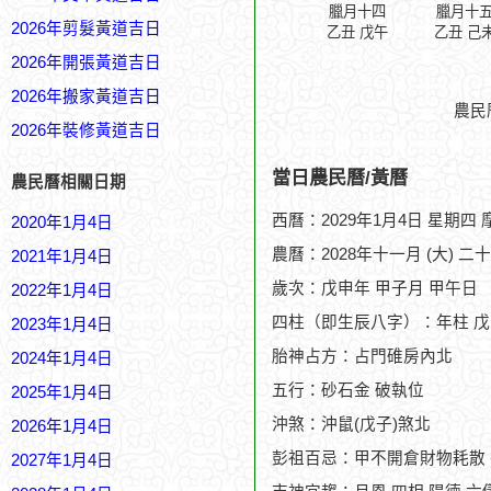
臘月十四
臘月十
2026年剪髮黃道吉日
乙丑 戊午
乙丑 己
2026年開張黃道吉日
2026年搬家黃道吉日
農民
2026年裝修黃道吉日
當日農民曆/黃曆
農民曆相關日期
西曆：2029年1月4日 星期四
2020年1月4日
農曆：2028年十一月 (大) 二
2021年1月4日
歲次：戊申年 甲子月 甲午日
2022年1月4日
四柱（即生辰八字）：年柱 戊
2023年1月4日
胎神占方：占門碓房內北
2024年1月4日
五行：砂石金 破執位
2025年1月4日
沖煞：沖鼠(戊子)煞北
2026年1月4日
彭祖百忌：甲不開倉財物耗散
2027年1月4日