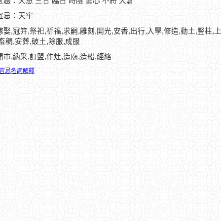
趨：天恩 三合 臨日 時陰 聖心 不將 天倉
宜忌：天牢
娶,冠笄,祭祀,祈福,求嗣,雕刻,開光,安香,出行,入學,修造,動土,豎柱,上
畜稠,安葬,破土,除服,成服
開市,納采,訂盟,作灶,造廟,造船,經絡
宜忌名詞解釋