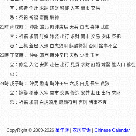
宜：修造 作灶 求嗣 嫁娶 移徙 入宅 開市 交易
忌：祭祀 祈福 齋醮 酬神
-21時 丙戌時： 沖龍 煞北 時沖庚辰 天兵 白虎 喜神 武曲
宜：祈福 求嗣 訂婚 嫁娶 出行 求財 開市 交易 安床 祭祀
忌：上樑 蓋屋 入殮 白虎須用 麒麟符制 否則 諸事不宜
-23時 丁亥時： 沖蛇 煞西 時沖辛巳 天赦 少微 玉堂
宜：修造 入宅 安葬 赴任 出行 見貴 求財 訂婚 嫁娶 進人口 移徙
忌：
-24時 戊子時： 沖馬 煞南 時沖壬午 六戊 白虎 長生 貪狼
宜：嫁娶 移徙 入宅 開市 交易 修造 安葬 赴任 出行 求財
忌：祈福 求嗣 白虎須用 麒麟符制 否則 諸事不宜
CopyRight © 2009-2026
萬年曆
|
农历查询
|
Chinese Calendar