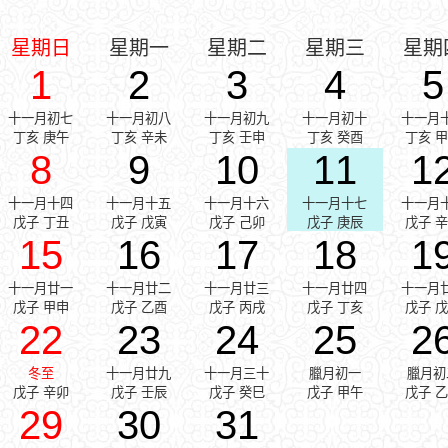
星期日
星期一
星期二
星期三
星期
1
2
3
4
5
十一月初七
十一月初八
十一月初九
十一月初十
十一月
丁亥 庚午
丁亥 辛未
丁亥 壬申
丁亥 癸酉
丁亥 
8
9
10
11
1
十一月十四
十一月十五
十一月十六
十一月十七
十一月
戊子 丁丑
戊子 戊寅
戊子 己卯
戊子 庚辰
戊子 
15
16
17
18
1
十一月廿一
十一月廿二
十一月廿三
十一月廿四
十一月
戊子 甲申
戊子 乙酉
戊子 丙戌
戊子 丁亥
戊子 
22
23
24
25
2
冬至
十一月廿九
十一月三十
臘月初一
臘月初
戊子 辛卯
戊子 壬辰
戊子 癸巳
戊子 甲午
戊子 
29
30
31