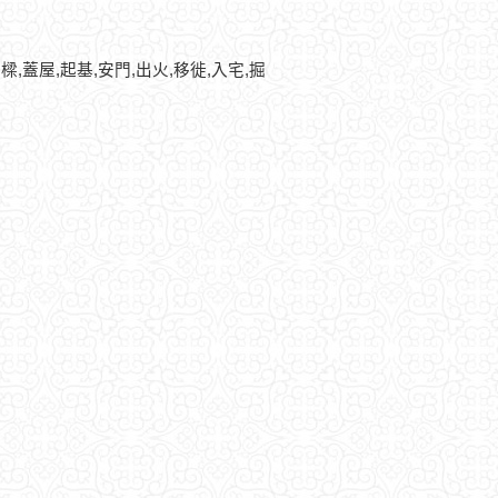
樑,蓋屋,起基,安門,出火,移徙,入宅,掘