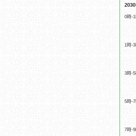
20
0時-
1時-
3時-
5時-
7時-