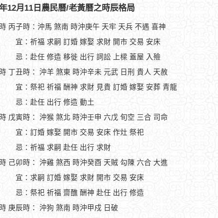
30年12月11日農民曆/老黃曆之時辰格局
1時 丙子時：沖馬 煞南 時沖庚午 天牢 天兵 不遇 喜神
宜：祈福 求嗣 訂婚 嫁娶 求財 開市 交易 安床
忌：赴任 修造 移徙 出行 詞訟 上樑 蓋屋 入殮
3時 丁丑時： 沖羊 煞東 時沖辛未 元武 日刑 貴人 天赦
宜：祭祀 祈福 酬神 求財 見貴 訂婚 嫁娶 安葬 青龍
忌：赴任 出行 修造 動土
5時 戊寅時： 沖猴 煞北 時沖壬申 六戊 旬空 三合 司命
宜：訂婚 嫁娶 開市 交易 安床 作灶 祭祀
忌：祈福 求嗣 赴任 出行 求財
7時 己卯時： 沖雞 煞西 時沖癸酉 天賊 勾陳 六合 大進
宜：求嗣 訂婚 嫁娶 求財 開市 交易 安床
忌：祭祀 祈福 齋醮 酬神 赴任 出行 修造
9時 庚辰時： 沖狗 煞南 時沖甲戍 日破