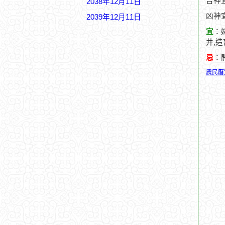
吉神宜
2038年12月11日
凶神
2039年12月11日
宜
：嫁
井,造
忌
：
農民曆