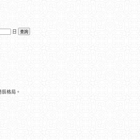
日
時辰格局。