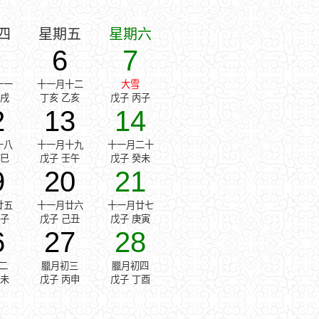
四
星期五
星期六
6
7
十一
十一月十二
大雪
甲戌
丁亥 乙亥
戊子 丙子
2
13
14
十八
十一月十九
十一月二十
辛巳
戊子 壬午
戊子 癸未
9
20
21
廿五
十一月廿六
十一月廿七
戊子
戊子 己丑
戊子 庚寅
6
27
28
二
臘月初三
臘月初四
乙未
戊子 丙申
戊子 丁酉