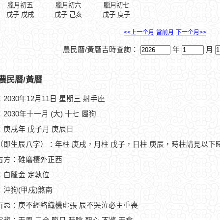
臘月初五
臘月初六
臘月初七
戊子 戊戌
戊子 己亥
戊子 庚子
<<上一个月
當前月
下一个月>>
農民曆/黃曆吉時查詢：
年
月
農民曆/黃曆
2030年12月11日 星期三 射手座
2030年十一月 (大) 十七 屬狗
：庚戌年 戊子月 庚辰日
（即生辰八字）：年柱 庚戌，月柱 戊子，日柱 庚辰，時柱請見以下
占方：碓磨棲外正西
：白臘金 定執位
：沖狗(甲戍)煞南
百忌：庚不經絡織機虛張 辰不哭泣必主重喪