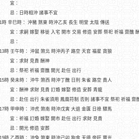
宜：
忌：日時相沖 諸事不宜
11時 辛巳時： 沖豬 煞東 時沖乙亥 長生 明堂 太陰 傳送
宜：求嗣 嫁娶 移徙 入宅 開市 交易 修造 安葬 祭祀 祈福 齋醮 
忌：
-13時 壬午時： 沖鼠 煞北 時沖丙子 路空 天官 福星 貪狼
宜：求財 見貴 酬神
忌：祭祀 祈福 齋醮 開光 赴任 出行
-15時 癸未時： 沖牛 煞西 時沖丁醜 日刑 朱雀 路空 貴人
宜：酬神 求財 見貴 訂婚 嫁娶 修造 安葬 青龍
忌：赴任 出行 朱雀須用 鳳凰符制 否則 諸事不宜 祭祀 祈福 齋
-17時 甲申時： 沖虎 煞南 時沖戊寅 大退 金匱 日祿 驛馬
宜：祈福 訂婚 嫁娶 開市 赴任 出行 求財 見貴
忌：開光 修造 安葬
-19時 乙酉時： 沖兔 煞東 時沖己卯 狗食 天德 帝旺 寶光