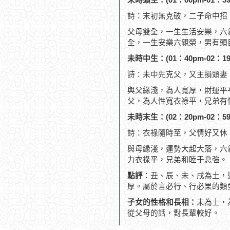
未時頭生：(01：00pm-01：39
詩：末初無克破，二子命中招
父母雙全，一生生活安樂，六
全，一生安樂六親榮，男有頭
未時中生：(01：40pm-02：19
詩：未中先克父，又主損頭妻
與父緣淺，為人寬厚，財運平
父，為人性寬衣祿平，兄弟有
未時末生：(02：20pm-02：59
詩：衣祿隨時至，父情好又休
與母緣淺，運勢大起大落，六
力衣祿平，兄弟和睦于息強。
點評
：丑、辰、未、戌為土，
厚。屬於言必行、行必果的類
子女的性格和長相：
未為土，
從父母的話，對長輩較好。