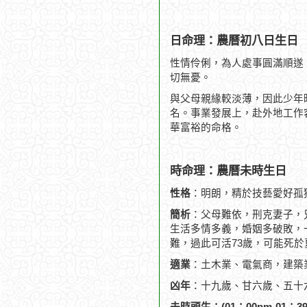
日命理：農曆初八日生日
性情伶俐，為人處事圓滿順遂
切無憂。
與父母親緣較淡薄，因此少年
名。事業發展上，赴外地工作
華富裕的命格。
時命理：農曆未時生日
性格
：明朗，精於技藝愛好孤
簡析
：父母難依，刑克妻子，
生活多情多義，婚姻多破敗，一
難，過此可活73歲，可能死於
適業
：土木業、電氣商，建築
凶年
：十九歲、甘六歲、五十