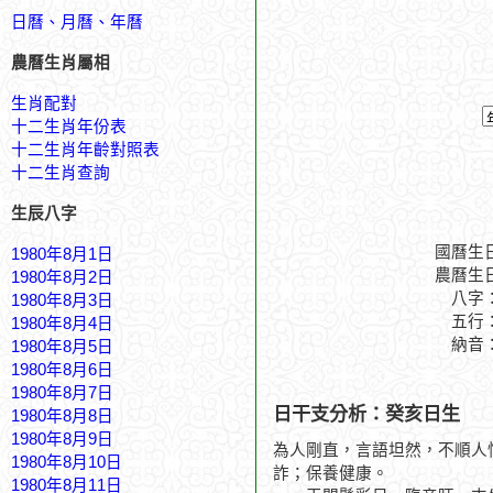
日曆、月曆、年曆
農曆生肖屬相
生肖配對
十二生肖年份表
十二生肖年齡對照表
十二生肖查詢
生辰八字
國曆生
1980年8月1日
農曆生
1980年8月2日
八字
1980年8月3日
五行
1980年8月4日
納音
1980年8月5日
1980年8月6日
1980年8月7日
日干支分析：癸亥日生
1980年8月8日
1980年8月9日
為人剛直，言語坦然，不順人
1980年8月10日
詐；保養健康。
1980年8月11日