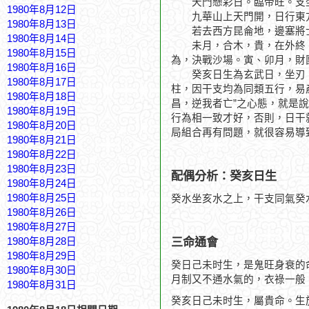
天門懸彩日。臨帝旺。支坐
1980年8月12日
九華山上天門開，日行東
1980年8月13日
若去西方昆侖地，邊塞將
1980年8月14日
未月，合木，貴，在外終。
1980年8月15日
為，決戰沙場。寅、卯月，財
1980年8月16日
癸亥日生為玄武日，坐刃，
1980年8月17日
柱，因干支均為同類五行，易
1980年8月18日
昌，逆我者亡”之心態，就是
1980年8月19日
行為相一致才好，否則，日干
1980年8月20日
局組合再有問題，就很容易導
1980年8月21日
1980年8月22日
1980年8月23日
配偶分析：癸亥日生
1980年8月24日
1980年8月25日
癸水坐亥水之上，干支同氣癸
1980年8月26日
1980年8月27日
三命通會
1980年8月28日
1980年8月29日
癸日己未时生，是鬼旺身衰的
1980年8月30日
月制又不通水氣的，衣祿一般
1980年8月31日
癸亥日己未时生，屬貴命。生