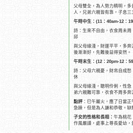
父母雙全，為人勢力精明，多
人，兄弟六親皆有靠，子息三
午時中生：(11：40am-12：19
詩：生來不自由，衣食周未周
邱
與父母緣淺，財運平平，多奔
後漸漸好，先難後益得安然。
午時末生：(12：20pm-12：59
詩：父母六親憂，財帛自成愁
休
與父母緣淺，聰明伶俐，性急
弟六親難可靠，衣食不周多奔
點評
：巳午屬火，應了日當正
急躁，但是為人謙和恭敬。缺
子女的性格和長相：
午為桃花
作風嚴謹，處事上尊長愛幼，