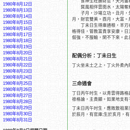
食神生旺勝財官，天河畫
1980年8月12日
巽風相伴雲雨水，太陽奪
1980年8月13日
子月，沙場立功。丑月，外
1980年8月14日
月，財官雙美。酉月，大富。
1980年8月15日
丁未日生得庫通根，羊刃在支，
1980年8月16日
格得佳，管教富貴享安康。日
1980年8月17日
倔強，不服輸，閑不下來。此
1980年8月18日
1980年8月19日
1980年8月20日
配偶分析：丁未日生
1980年8月21日
1980年8月22日
丁火坐未土之上，丁火外柔內
1980年8月23日
1980年8月24日
三命通會
1980年8月25日
1980年8月26日
丁日丙午时生，以青雲得路格
1980年8月27日
祿格論，主貴顯。如果地支有
1980年8月28日
1980年8月29日
丁未日丙午时生，應敗散祖業
1980年8月30日
於辰月，有官庫;生於亥月，
1980年8月31日