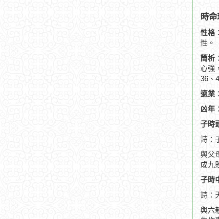
時命
性格
性。
簡析
心強
36
適業
凶年
子時頭
詩：
與父
成九
子時中
詩：
與六