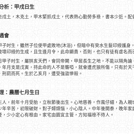
分析：甲戌日生
坐戌土，木克土，甲木緊抓戌土，代表熱心勤勞多祿，書本少近。配
通會
甲子时生，雖然子位使甲處敗地(沐浴)，但暗中有癸水生髮印綬護身
破壞印綬的生成，且生逢月令，此命顯貴，否則，也只有徒有虛名而
日甲子时生，屬拱亥天們，會同帝闋，甲居長生之地，不能以隔角論
。年月支是戊寅，持此命的人不是聾啞，就會遭虎狼所傷，只有於天
，刑罰而死。生於乙亥月，遭受強盜慘殺。
理：農曆七月生日
生人，前年十月受胎，立秋節後出生。心地慈善，作風仔細，為人親
少年辛苦，初限破財。對子婦煩惱，小心陰人。中年後開泰，晚年家
憂，少小定心有根由。家宅由園宜主管，方知福祿不待人。