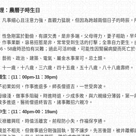
理：農曆子時生日
：凡事細心且注意力強，直觀力猛銳，但因為跨越兩個日子的時辰，
：性急剛富於勤儉，有謀欠勇，是非多端，父母得力，妻子相助，早
，作事果斷，容易招惹是非，常常受到生活的打擊；全靠自力更生，白
、46、58歲時恐怕有災難；過此可活89歲，可能性因腎臟病變而死亡
：藝術、政治、建築、電氣、屬金水事業可。忌土類。
：十一歲，十八歲，三六歲，四十五歲，五十八歲，八十八歲壽終。
生：(11：00pm-11：39pm)
子初果如何，作事進退多，師長僧道吉，一世受奔波。
母緣淺，做事多阻礙，時進時退，少成多敗，與六親緣分薄弱，第一
敗多進退，醫術僧道終皆吉，諸事難招六親冷。
生：(11：40pm-00：19am)
天祿雖興旺，時值活離宮，前程防小失，作福保亨通。
親並不相克，但做事過分剛強固執，誓不讓步，先苦後甜，被井離鄉