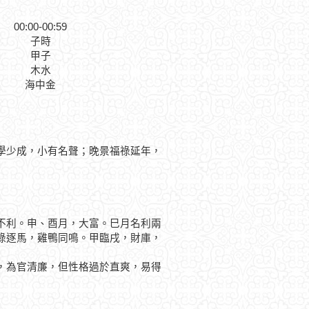
00:00-00:59
子時
甲子
木水
海中金
學少成，小有名聲；晚景福祿延年，
利。申、酉月，大富。巳月名利兩
祿逐馬，雞鴨同鳴。甲臨戌，財庫，
為官清廉，但性格過於直爽，易得