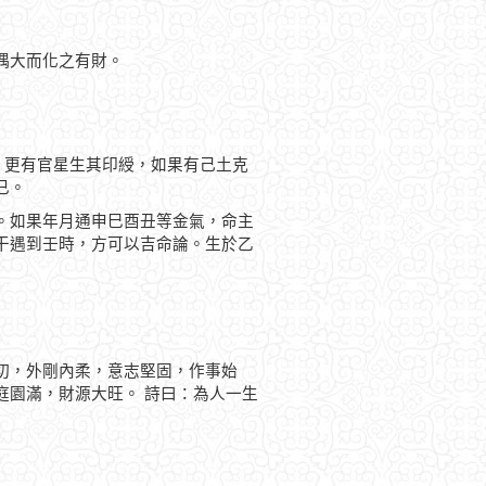
偶大而化之有財。
，更有官星生其印綬，如果有己土克
已。
。如果年月通申巳酉丑等金氣，命主
干遇到壬時，方可以吉命論。生於乙
切，外剛內柔，意志堅固，作事始
庭園滿，財源大旺。 詩曰：為人一生