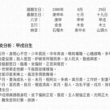
國曆生日：
1980年
8月
29日
農曆生日：
庚申年
七月
十九日
八字：
庚申
甲申
甲戌
五行：
金金
木金
木土
納音：
石榴木
泉中水
山頭火
支分析：甲戌日生
舌伶，身閒心不空，少年貧民，中年奔波，略有權職，心機謀略，多
自愛益壽；助人惹怨，妒嫉常伴隨而來。女人旺夫，勤儉興家。
獻藝日。臨養，坐偏財，正官與傷官。
榮華走他鄉，千般藝技樣樣強。
印星來捧上，風流多情歌舞場。
，書海成名。丑、未月，相刑災，多病。寅月貴，工作好，對妻不
午月，富而貴。辰月，僧道清高。亥月，藝人，功名不遂。戌月，背
雙全日。
得庫通根身旺，坐下偏財正官、傷官，主人剛強正直，光明正大，
，難免受到打擊、排擠。