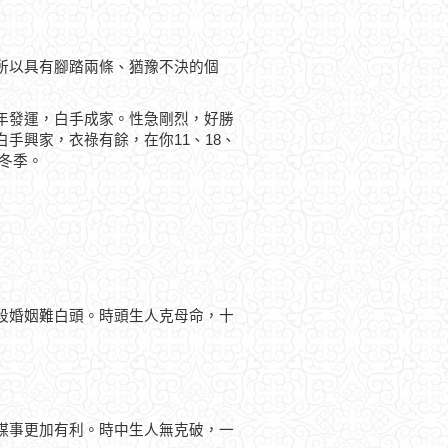
所以具有腳踏兩條、猶豫不決的個
年發運，白手成家。性急剛烈，好勝
手興家，衣祿有餘，在你11、18、
於冬季。
段婚姻難白頭。時頭生人克母命，十
謀事更加有利。時中生人無克破，一