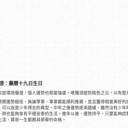
理：農曆十九日生日
家庭環境優渥，個人運勢也相當強盛。唯獨須提防桃色之災，以免惹
時期運勢極佳，無論學業、事業都能順利推展，並且獲得相當美好的
，可以說是少年得志的典型。中年之後運勢逐漸趨緩，雖然沒有少年
，倒也能夠享有平穩安泰的生活。晚年以後，運勢持平，只要能夠控
生活，算是一生都頗具榮華的命格。