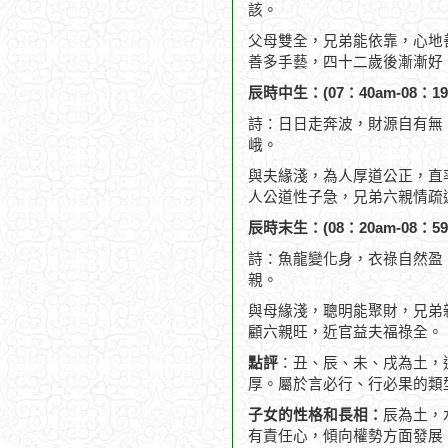
該。
父母雙全，兄弟能依靠，心地
善多手藝，四十二歲後漸漸好
辰時中生：(07：40am-08：19
詩：日日走奔波，財源自有無
峨。
與夫緣淺，為人厚道公正，直
人公道性子急，兄弟六親情疏
辰時末生：(08：20am-08：59
詩：魚龍變化身，衣祿自然盈
親。
與母緣淺，聰明能聚財，兄弟
顧六親旺，近官益夫福祿全。
點評
：丑、辰、未、戌為土，
厚。屬於言必行、行必果的類
子女的性格和長相：
辰為土，
有責任心，傾向權勢方面發展