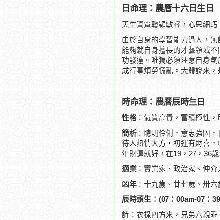
日命理：農曆十六日生日
天生資質聰穎敏睿，心思細巧
由於自身的學習能力過人，無
能夠就自身擅長的才藝領域不
功發達。唯獨必須注意自身氣
成行事煩勞慌亂。大體說來，
時命理：農曆辰時生日
性格
：氣質高貴，富積極性，
簡析
：聰明伶俐，意志強固，
待人熱情大方，初運有財喜，
年財運就好，在19，27，36
適業
：實業家、政治家、仲介
凶年
：十九歲、廿七歲、卅六
辰時頭生：(07：00am-07：39
詩：衣祿四方來，兄弟六親乖