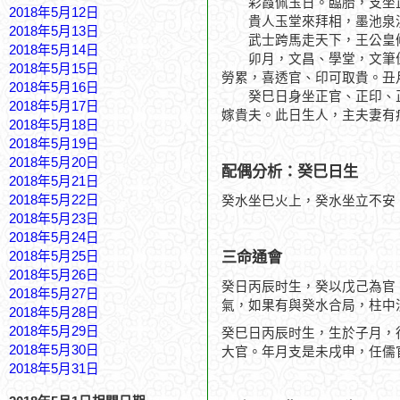
彩霞佩玉日。臨胎，支坐正
2018年5月12日
貴人玉堂來拜相，墨池泉
2018年5月13日
武士跨馬走天下，王公皇
2018年5月14日
卯月，文昌、學堂，文筆佳
2018年5月15日
勞累，喜透官、印可取貴。丑
2018年5月16日
癸巳日身坐正官、正印、正
2018年5月17日
嫁貴夫。此日生人，主夫妻有
2018年5月18日
2018年5月19日
2018年5月20日
配偶分析：癸巳日生
2018年5月21日
2018年5月22日
癸水坐巳火上，癸水坐立不安
2018年5月23日
2018年5月24日
三命通會
2018年5月25日
2018年5月26日
癸日丙辰时生，癸以戊己為官
2018年5月27日
氣，如果有與癸水合局，柱中
2018年5月28日
2018年5月29日
癸巳日丙辰时生，生於子月，
2018年5月30日
大官。年月支是未戌申，任儒
2018年5月31日