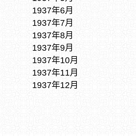
1937年6月
1937年7月
1937年8月
1937年9月
1937年10月
1937年11月
1937年12月