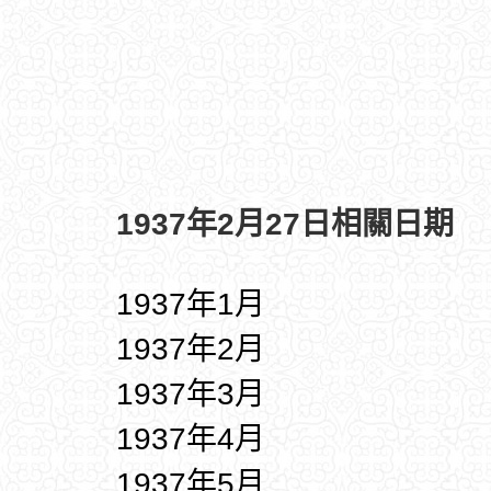
1937年2月27日相關日期
1937年1月
1937年2月
1937年3月
1937年4月
1937年5月