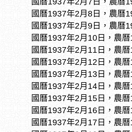
國曆1937年2月7日，農曆1
國曆1937年2月8日，農曆1
國曆1937年2月9日，農曆1
國曆1937年2月10日，農曆
國曆1937年2月11日，農曆
國曆1937年2月12日，農曆
國曆1937年2月13日，農曆
國曆1937年2月14日，農曆
國曆1937年2月15日，農曆
國曆1937年2月16日，農曆
國曆1937年2月17日，農曆