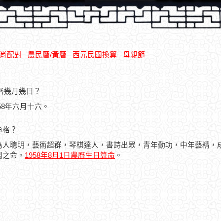
肖配對
農民曆/黃曆
西元民國換算
母親節
農曆幾月幾日？
958年六月十六。
命格？
為人聰明，藝術超群，琴棋達人，書詩出眾，青年勤功，中年藝精，
悶之命。
1958年8月1日農曆生日算命
。