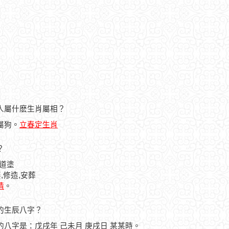
的人屬什麽生肖屬相？
人屬狗。
立春定生肖
？
治道塗
,修造,安葬
情
。
人的生辰八字？
人的八字是：戊戌年 己未月 庚戌日 某某時。