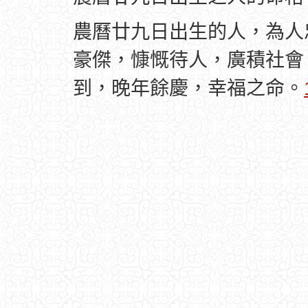
農曆廿九日出生的人，為人
豪傑，慷慨待人，廣積社會
到，晚年餘慶，幸福之命。