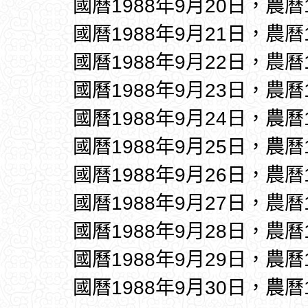
國曆1988年9月20日，農曆
國曆1988年9月21日，農曆
國曆1988年9月22日，農曆
國曆1988年9月23日，農曆
國曆1988年9月24日，農曆
國曆1988年9月25日，農曆
國曆1988年9月26日，農曆
國曆1988年9月27日，農曆
國曆1988年9月28日，農曆
國曆1988年9月29日，農曆
國曆1988年9月30日，農曆