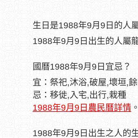
生日是1988年9月9日的
1988年9月9日出生的人屬
國曆1988年9月9日宜忌？
宜：祭祀,沐浴,破屋,壞垣,
忌：移徙,入宅,出行,栽種
1988年9月9日農民曆詳情
1988年9月9日出生之人的