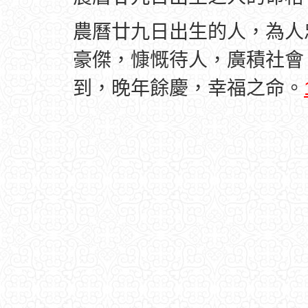
農曆廿九日出生的人，為人
豪傑，慷慨待人，廣積社會
到，晚年餘慶，幸福之命。