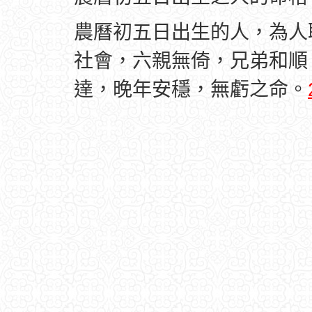
農曆初五日出生的人，為人
社會，六親無倚，兄弟和順
達，晚年安穩，無虧之命。