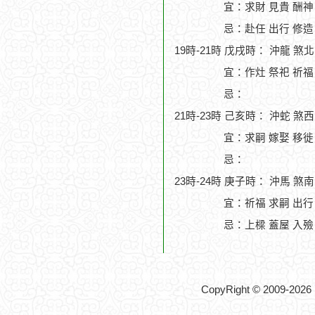
宜：求財 見貴 酬神
忌：赴任 出行 修造
19時-21時 戊戌時： 沖龍 
宜：作灶 祭祀 祈福 
忌：
21時-23時 己亥時： 沖蛇 煞
宜：求嗣 嫁娶 移徙
忌：
23時-24時 庚子時： 沖馬 煞
宜：祈福 求嗣 出行
忌：上樑 蓋屋 入殮
CopyRight © 2009-2026