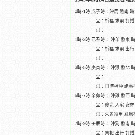
0時-1時 戊子時：沖馬 煞南 
宜：祈福 求嗣 訂婚 
忌：
1時-3時 己丑時： 沖羊 煞東 
宜：祈福 求嗣 出行 
忌：
3時-5時 庚寅時： 沖猴 煞北 
宜：
忌：日時相沖 諸事
5時-7時 辛卯時： 沖雞 煞西 
宜：修造 入宅 安葬 
忌：朱雀須用 鳳凰
7時-9時 壬辰時： 沖狗 煞南 
宜：祭祀 出行 訂婚