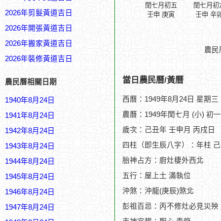
閏七月初五
閏七月初
2026年剪髮黃道吉日
壬申 庚寅
壬申 辛
2026年開張黃道吉日
2026年搬家黃道吉日
農民
2026年裝修黃道吉日
當日農民曆/黃曆
農民曆相關日期
西曆：1949年8月24日 星期三
1940年8月24日
農曆：1949年閏七月 (小) 初
1941年8月24日
歲次：己丑年 壬申月 丙戌日
1942年8月24日
四柱（即生辰八字）：年柱 己
1943年8月24日
胎神占方：廚灶棲外西北
1944年8月24日
五行：屋上土 滿執位
1945年8月24日
沖煞：沖龍(庚辰)煞北
1946年8月24日
彭祖百忌：丙不修灶必見災殃
1947年8月24日