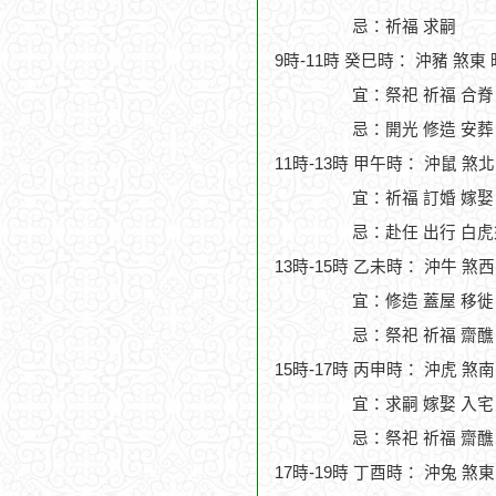
忌：祈福 求嗣
9時-11時 癸巳時： 沖豬 煞東
宜：祭祀 祈福 合脊
忌：開光 修造 安葬
11時-13時 甲午時： 沖鼠 煞
宜：祈福 訂婚 嫁娶
忌：赴任 出行 白虎
13時-15時 乙未時： 沖牛 煞
宜：修造 蓋屋 移徙 
忌：祭祀 祈福 齋醮
15時-17時 丙申時： 沖虎 煞
宜：求嗣 嫁娶 入宅
忌：祭祀 祈福 齋醮
17時-19時 丁酉時： 沖兔 煞