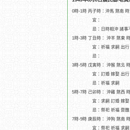
0時-1時 丙子時：沖馬 煞南 
宜：
忌：日時相沖 諸事
1時-3時 丁丑時： 沖羊 煞東 
宜：祈福 求嗣 出行
忌：
3時-5時 戊寅時： 沖猴 煞北 
宜：訂婚 嫁娶 出行
忌：祈福 求嗣
5時-7時 己卯時： 沖雞 煞西 
宜：求嗣 訂婚 嫁娶 
忌：祭祀 祈福 齋醮
7時-9時 庚辰時： 沖狗 煞南 
宜：祭祀 祈福 求嗣