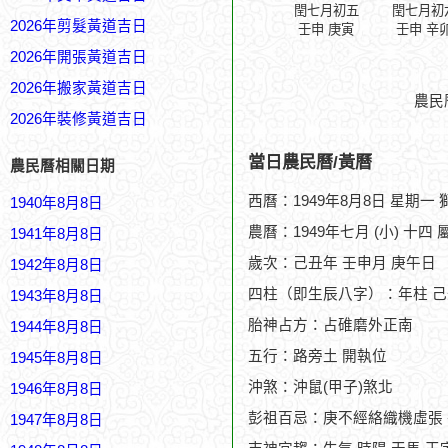
閏七月初五
閏七月初
2026年剪髮黃道吉日
壬申 庚寅
壬申 辛
2026年開張黃道吉日
2026年搬家黃道吉日
農民
2026年裝修黃道吉日
當日農民曆/黃曆
農民曆相關日期
西曆：1949年8月8日 星期一
1940年8月8日
農曆：1949年七月 (小) 十四 
1941年8月8日
歲次：己丑年 壬申月 庚午日
1942年8月8日
四柱（即生辰八字）：年柱 己
1943年8月8日
胎神占方：占碓磨外正南
1944年8月8日
五行：路旁土 開執位
1945年8月8日
沖煞：沖鼠(甲子)煞北
1946年8月8日
彭祖百忌：庚不經絡織機虛張
1947年8月8日