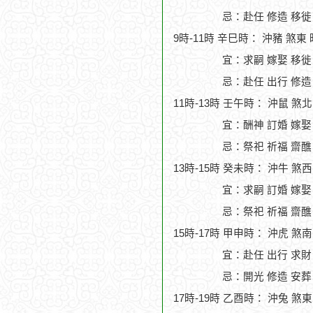
忌：赴任 修造 移徙
9時-11時 辛巳時： 沖豬 煞東
宜：求嗣 嫁娶 移徙
忌：赴任 出行 修造
11時-13時 壬午時： 沖鼠 煞
宜：酬神 訂婚 嫁娶
忌：祭祀 祈福 齋醮
13時-15時 癸未時： 沖牛 煞
宜：求嗣 訂婚 嫁娶
忌：祭祀 祈福 齋醮
15時-17時 甲申時： 沖虎 煞
宜：赴任 出行 求財
忌：開光 修造 安葬
17時-19時 乙酉時： 沖兔 煞