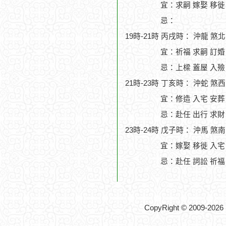
宜：求嗣 嫁娶 移徙 
忌：
19時-21時 丙戌時： 沖龍 煞
宜：祈福 求嗣 訂婚
忌：上樑 蓋屋 入殮
21時-23時 丁亥時： 沖蛇 煞
宜：修造 入宅 安葬
忌：赴任 出行 求財
23時-24時 戊子時： 沖馬 煞
宜：嫁娶 移徙 入宅
忌：赴任 詞訟 祈福
CopyRight © 2009-2026