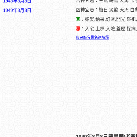
吉神宜趨：生氣 時陽 天馬 玉
1948年8月8日
凶神宜忌：複日 災煞 天火 白
1949年8月8日
宜
：嫁娶,納采,訂盟,開光,祭祀
忌
：入宅,上樑,入殮,蓋屋,探病
農民曆宜忌名詞解釋
1949年8月8日農民曆/老