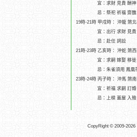
宜：求財 見貴 酬神 
忌：祭祀 祈福 齋醮
19時-21時 甲戌時： 沖龍 煞
宜：出行 求財 見貴
忌：赴任 詞訟
21時-23時 乙亥時： 沖蛇 煞
宜：求嗣 嫁娶 移徙
忌：朱雀須用 鳳凰符
23時-24時 丙子時： 沖馬 煞
宜：祈福 求嗣 訂婚 
忌：上樑 蓋屋 入殮
CopyRight © 2009-2026