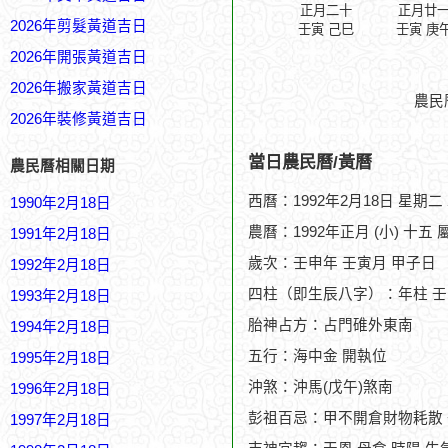
正月二十
正月廿
2026年剪髮黃道吉日
壬寅 己巳
壬寅 庚
2026年開張黃道吉日
2026年搬家黃道吉日
農民
2026年裝修黃道吉日
當日農民曆/黃曆
農民曆相關日期
西曆：1992年2月18日 星期二
1990年2月18日
農曆：1992年正月 (小) 十五 
1991年2月18日
歲次：壬申年 壬寅月 甲子日
1992年2月18日
四柱（即生辰八字）：年柱 壬
1993年2月18日
胎神占方：占門碓外東南
1994年2月18日
五行：海中金 開執位
1995年2月18日
沖煞：沖馬(戊午)煞南
1996年2月18日
彭祖百忌：甲不開倉財物耗散
1997年2月18日