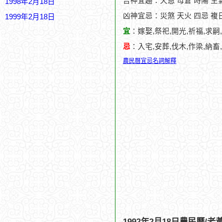
吉神宜趨：天恩 母倉 時陽 生氣
1998年2月18日
凶神宜忌：災煞 天火 四忌 複
1999年2月18日
宜
：嫁娶,祭祀,開光,祈福,求嗣
忌
：入宅,安葬,伐木,作梁,納畜
農民曆宜忌名詞解釋
1992年2月18日農民曆/