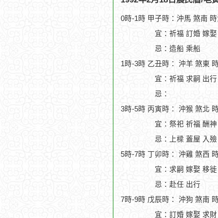
0時-1時 甲子時：沖馬 煞南 
宜：祈福 訂婚 嫁娶
忌：造船 乘船
1時-3時 乙丑時： 沖羊 煞東 
宜：祈福 求嗣 出行
忌：
3時-5時 丙寅時： 沖猴 煞北 
宜：祭祀 祈福 酬神 
忌：上樑 蓋屋 入殮
5時-7時 丁卯時： 沖雞 煞西 
宜：求嗣 嫁娶 移徙
忌：赴任 出行
7時-9時 戊辰時： 沖狗 煞南 
宜：訂婚 嫁娶 求財