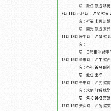
忌：赴任 修造 移徙
9時-11時 己巳時： 沖豬 煞東
宜：祈福 求嗣 訂婚
忌：開光 修造 安葬
11時-13時 庚午時： 沖鼠 煞
宜：
忌：日時相沖 諸事
13時-15時 辛未時： 沖牛 煞
宜：祭祀 祈福 酬神 
忌：赴任 出行
15時-17時 壬申時： 沖虎 煞
宜：求嗣 訂婚 嫁娶
忌：祭祀 祈福 齋醮
17時-19時 癸酉時： 沖兔 煞