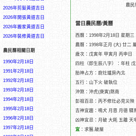
農民
2026年剪髮黃道吉日
2026年開張黃道吉日
當日農民曆/黃曆
2026年搬家黃道吉日
西曆：1998年2月18日 星期三
2026年裝修黃道吉日
農曆：1998年正月 (大) 廿二 
農民曆相關日期
歲次：戊寅年 甲寅月 丙申日
1990年2月18日
四柱（即生辰八字）：年柱 戊
1991年2月18日
胎神占方：廚灶爐房內北
1992年2月18日
五行：山下火 破執位
1993年2月18日
沖煞：沖虎(庚寅)煞南
1994年2月18日
彭祖百忌：丙不修灶必見災殃
1995年2月18日
吉神宜趨：鳴犬 月恩 月德 驛馬
1996年2月18日
凶神宜忌：月破 大耗 五離 天
1997年2月18日
宜
：求醫,破屋