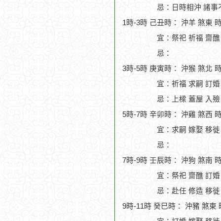
忌：日時相沖 諸事
1時-3時 己丑時： 沖羊 煞東 
宜：祭祀 祈福 齋醮
忌：
3時-5時 庚寅時： 沖猴 煞北 
宜：祈福 求嗣 訂婚 
忌：上樑 蓋屋 入殮
5時-7時 辛卯時： 沖雞 煞西 
宜：求嗣 嫁娶 移徙 
忌：
7時-9時 壬辰時： 沖狗 煞南 
宜：祭祀 齋醮 訂婚
忌：赴任 修造 移徙
9時-11時 癸巳時： 沖豬 煞東