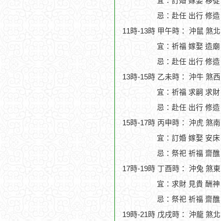
宜：訂婚 嫁娶 移徙
忌：赴任 出行 修造
11時-13時 甲午時： 沖鼠 煞
宜：祈福 嫁娶 造廟
忌：赴任 出行 修造
13時-15時 乙未時： 沖牛 煞
宜：祈福 求嗣 求財
忌：赴任 出行 修造
15時-17時 丙申時： 沖虎 煞
宜：訂婚 嫁娶 安床 
忌：祭祀 祈福 齋醮
17時-19時 丁酉時： 沖兔 煞
宜：求財 見貴 酬神 
忌：祭祀 祈福 齋醮
19時-21時 戊戌時： 沖龍 煞