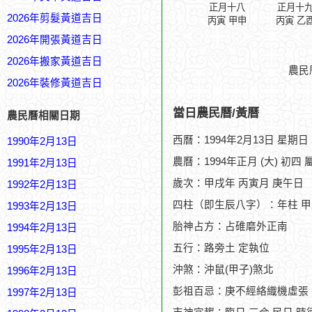
正月十八
正月十
2026年剪髮黃道吉日
丙寅 甲申
丙寅 乙
2026年開張黃道吉日
2026年搬家黃道吉日
農民
2026年裝修黃道吉日
當日農民曆/黃曆
農民曆相關日期
西曆：1994年2月13日 星期日
1990年2月13日
農曆：1994年正月 (大) 初四 
1991年2月13日
歲次：甲戌年 丙寅月 庚午日
1992年2月13日
四柱（即生辰八字）：年柱 甲
1993年2月13日
胎神占方：占碓磨外正南
1994年2月13日
五行：路旁土 定執位
1995年2月13日
沖煞：沖鼠(甲子)煞北
1996年2月13日
彭祖百忌：庚不經絡織機虛張
1997年2月13日