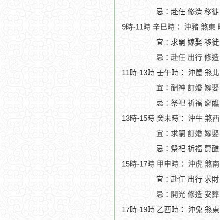
忌：赴任 修造 移徙
9時-11時 辛巳時： 沖豬 煞東
宜：求嗣 嫁娶 移徙
忌：赴任 出行 修造
11時-13時 壬午時： 沖鼠 煞
宜：酬神 訂婚 嫁娶
忌：祭祀 祈福 齋醮
13時-15時 癸未時： 沖牛 煞
宜：求嗣 訂婚 嫁娶
忌：祭祀 祈福 齋醮
15時-17時 甲申時： 沖虎 煞
宜：赴任 出行 求財
忌：開光 修造 安葬
17時-19時 乙酉時： 沖兔 煞