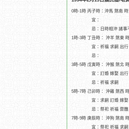
0時-1時 丙子時：沖馬 煞南 
宜：
忌：日時相沖 諸事
1時-3時 丁丑時： 沖羊 煞東 
宜：祈福 求嗣 出行
忌：
3時-5時 戊寅時： 沖猴 煞北 
宜：訂婚 嫁娶 出行
忌：祈福 求嗣
5時-7時 己卯時： 沖雞 煞西 
宜：求嗣 訂婚 嫁娶 
忌：祭祀 祈福 齋醮
7時-9時 庚辰時： 沖狗 煞南 
宜：祭祀 祈福 求嗣