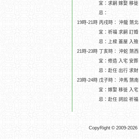
宜：求嗣 嫁娶 移徙 
忌：
19時-21時 丙戌時： 沖龍 煞
宜：祈福 求嗣 訂婚
忌：上樑 蓋屋 入殮
21時-23時 丁亥時： 沖蛇 煞
宜：修造 入宅 安葬
忌：赴任 出行 求財
23時-24時 戊子時： 沖馬 煞
宜：嫁娶 移徙 入宅
忌：赴任 詞訟 祈福
CopyRight © 2009-2026