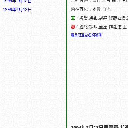
吉神宜趨：臨日 三合 民日 時德
1998年2月13日
凶神宜忌：地曩 白虎
1999年2月13日
宜
：嫁娶,祭祀,冠笄,修飾垣牆
忌
：經絡,探病,蓋屋,作灶,動土
農民曆宜忌名詞解釋
1994年2月13日農民曆/