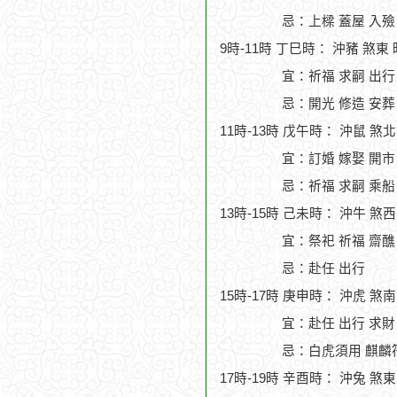
忌：上樑 蓋屋 入殮
9時-11時 丁巳時： 沖豬 煞東
宜：祈福 求嗣 出行
忌：開光 修造 安葬
11時-13時 戊午時： 沖鼠 煞
宜：訂婚 嫁娶 開市
忌：祈福 求嗣 乘船
13時-15時 己未時： 沖牛 煞
宜：祭祀 祈福 齋醮 
忌：赴任 出行
15時-17時 庚申時： 沖虎 煞
宜：赴任 出行 求財
忌：白虎須用 麒麟符
17時-19時 辛酉時： 沖兔 煞