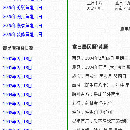
正月十八
正月十
2026年剪髮黃道吉日
丙寅 甲申
丙寅 乙
2026年開張黃道吉日
2026年搬家黃道吉日
農民
2026年裝修黃道吉日
當日農民曆/黃曆
農民曆相關日期
西曆：1994年2月16日 星期三
1990年2月16日
農曆：1994年正月 (大) 初七 
1991年2月16日
歲次：甲戌年 丙寅月 癸酉日
1992年2月16日
四柱（即生辰八字）：年柱 甲
1993年2月16日
胎神占方：房床門外西南
1994年2月16日
五行：劍鋒金 危執位
1995年2月16日
沖煞：沖兔(丁卯)煞東
1996年2月16日
彭祖百忌：癸不詞訟理弱敵強
1997年2月16日