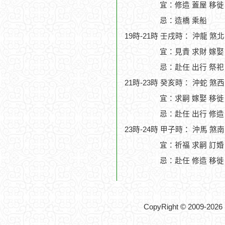
宜：修造 蓋屋 移徙 
忌：造橋 乘船
19時-21時 壬戌時： 沖龍 煞
宜：見貴 求財 嫁娶
忌：赴任 出行 祭祀
21時-23時 癸亥時： 沖蛇 煞
宜：求嗣 嫁娶 移徙
忌：赴任 出行 修造
23時-24時 甲子時： 沖馬 煞
宜：祈福 求嗣 訂婚
忌：赴任 修造 移徙
CopyRight © 2009-2026