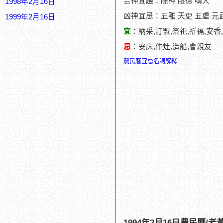
吉神宜趨：除神 陰德 鳴犬
1998年2月16日
凶神宜忌：五離 天吏 五虛 元
1999年2月16日
宜
：納采,訂盟,祭祀,祈福,安香
忌
：安床,作灶,造船,會親友
農民曆宜忌名詞解釋
1994年2月16日農民曆/