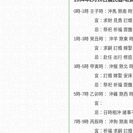
0時-1時 壬子時：沖馬 煞南 
宜：求財 見貴 訂婚
忌：祭祀 祈福 齋醮
1時-3時 癸丑時： 沖羊 煞東 
宜：求嗣 訂婚 嫁娶
忌：赴任 出行 修造
3時-5時 甲寅時： 沖猴 煞北 
宜：訂婚 嫁娶 安床 
忌：祭祀 祈福 齋醮
5時-7時 乙卯時： 沖雞 煞西 
宜：
忌：日時相沖 諸事
7時-9時 丙辰時： 沖狗 煞南 
宜：祈福 求嗣 訂婚 