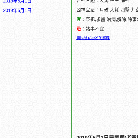
吉神宜趨：天馬 福生 解神
2018年5月1日
凶神宜忌：月破 大耗 四擊 九空
2019年5月1日
宜
：祭祀,求醫,治病,解除,餘
忌
：諸事不宜
農民曆宜忌名詞解釋
2019年5月1日農民曆/老