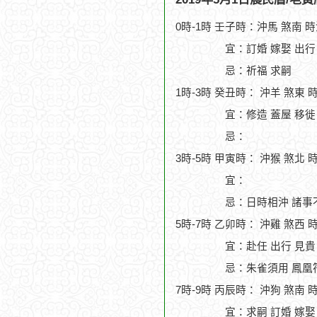
0時-1時 壬子時：沖馬 煞南 
宜：訂婚 嫁娶 出行
忌：祈福 求嗣
1時-3時 癸丑時： 沖羊 煞東 
宜：修造 蓋屋 移徙 
忌：
3時-5時 甲寅時： 沖猴 煞北 
宜：
忌：日時相沖 諸事
5時-7時 乙卯時： 沖雞 煞西 
宜：赴任 出行 見貴 
忌：朱雀須用 鳳凰
7時-9時 丙辰時： 沖狗 煞南 
宜：求嗣 訂婚 嫁娶