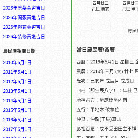
四月廿二
四月廿
2026年剪髮黃道吉日
己巳 癸亥
己巳 甲
2026年開張黃道吉日
2026年搬家黃道吉日
農民
2026年裝修黃道吉日
當日農民曆/黃曆
農民曆相關日期
西曆：2019年5月1日 星期三
2010年5月1日
農曆：2019年三月 (大) 廿七 
2011年5月1日
歲次：己亥年 戊辰月 戊戌日
2012年5月1日
四柱（即生辰八字）：年柱 己
2013年5月1日
胎神占方：房床棲房內南
2014年5月1日
五行：平地木 破執位
2015年5月1日
沖煞：沖龍(壬辰)煞北
2016年5月1日
彭祖百忌：戊不受田田主不祥
2017年5月1日