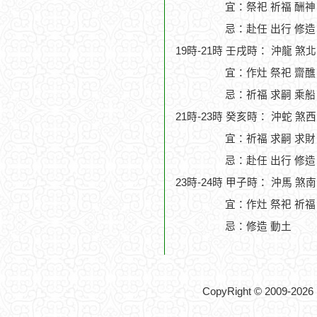
宜：祭祀 祈福 酬神
忌：赴任 出行 修造
19時-21時 壬戌時： 沖龍 煞
宜：作灶 祭祀 齋醮
忌：祈福 求嗣 乘船
21時-23時 癸亥時： 沖蛇 煞
宜：祈福 求嗣 求財
忌：赴任 出行 修造
23時-24時 甲子時： 沖馬 
宜：作灶 祭祀 祈福
忌：修造 動土
CopyRight © 2009-2026