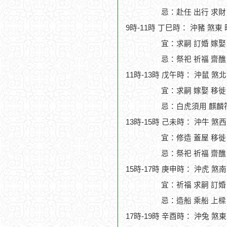
忌：赴任 出行 求財
9時-11時 丁巳時： 沖豬 煞東
宜：求嗣 訂婚 嫁娶
忌：祭祀 祈福 齋醮
11時-13時 戊午時： 沖鼠 煞
宜：求嗣 嫁娶 移徙
忌：白虎須用 麒麟
13時-15時 己未時： 沖牛 煞
宜：修造 蓋屋 移徙 
忌：祭祀 祈福 齋醮
15時-17時 庚申時： 沖虎 煞
宜：祈福 求嗣 訂婚
忌：造船 乘船 上樑 
17時-19時 辛酉時： 沖兔 煞