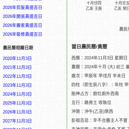
十月廿四
十月廿
2026年剪髮黃道吉日
乙亥 壬辰
乙亥 癸
2026年開張黃道吉日
2026年搬家黃道吉日
農民
2026年裝修黃道吉日
當日農民曆/黃曆
農民曆相關日期
西曆：2024年11月3日 星期日
2020年11月3日
農曆：2024年十月 (大) 初三 
2021年11月3日
歲次：甲辰年 甲戌月 辛未日
2022年11月3日
四柱（即生辰八字）：年柱 甲
2023年11月3日
胎神占方：廚灶廁外西南
2024年11月3日
五行：路旁土 收執位
2025年11月3日
沖煞：沖牛(乙丑)煞西
2026年11月3日
彭祖百忌：辛不合醬主人不嘗
2027年11月3日