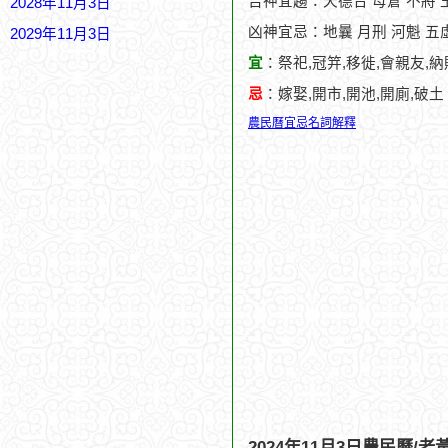
吉神宜趨：天德合 母倉 不將 
2028年11月3日
凶神宜忌：地曩 月刑 河魁 五
2029年11月3日
宜
：祭祀,冠笄,移徙,會親友,納
忌
：嫁娶,開市,開池,開廁,破土
農民曆宜忌名詞解釋
2024年11月3日農民曆/