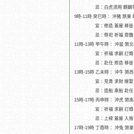
忌：白虎須用 麒麟符
9時-11時 癸巳時： 沖豬 煞東
宜：修造 蓋屋 移徙 
忌：祭祀 祈福 齋醮
11時-13時 甲午時： 沖鼠 煞
宜：祈福 求嗣 訂婚
忌：赴任 修造 移徙
13時-15時 乙未時： 沖牛 煞
宜：見貴 求財 嫁娶
忌：造船 乘船 赴任
15時-17時 丙申時： 沖虎 煞
宜：祈福 求嗣 訂婚 
忌：上樑 蓋屋 入殮
17時-19時 丁酉時： 沖兔 煞