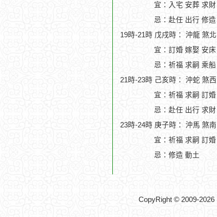
宜：入宅 安葬 求財
忌：赴任 出行 修造
19時-21時 戊戌時： 沖龍 煞
宜：訂婚 嫁娶 安床
忌：祈福 求嗣 乘船
21時-23時 己亥時： 沖蛇 煞
宜：祈福 求嗣 訂婚 
忌：赴任 出行 求財
23時-24時 庚子時： 沖馬 煞
宜：祈福 求嗣 訂婚
忌：修造 動土
CopyRight © 2009-2026