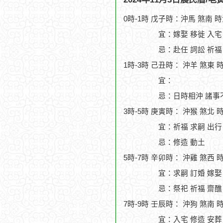
0時-1時 戊子時：沖馬 煞南 
宜：嫁娶 移徙 入宅
忌：赴任 詞訟 祈福
1時-3時 己丑時： 沖羊 煞東 
宜：
忌：日時相沖 諸事
3時-5時 庚寅時： 沖猴 煞北 
宜：祈福 求嗣 出行
忌：修造 動土
5時-7時 辛卯時： 沖雞 煞西 
宜：求嗣 訂婚 嫁娶
忌：祭祀 祈福 齋醮
7時-9時 壬辰時： 沖狗 煞南 
宜：入宅 修造 安葬