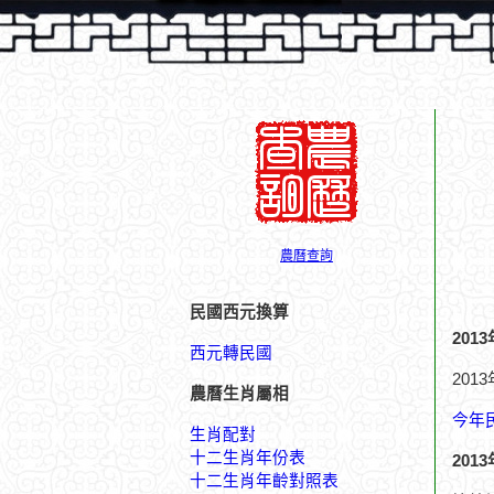
農曆查詢
民國西元換算
201
西元轉民國
201
農曆生肖屬相
今年
生肖配對
十二生肖年份表
201
十二生肖年齡對照表