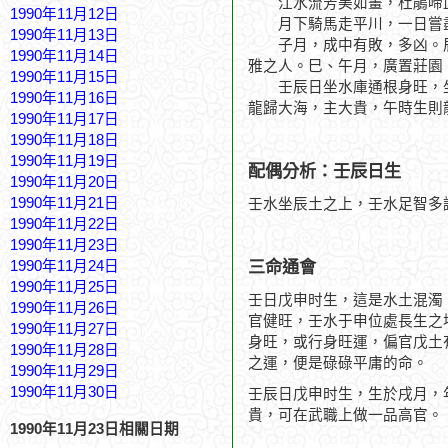
江水流芳美如畫，杜鵑啼
1990年11月12日
月下騎馬走平川，一日嘗
1990年11月13日
子月，成中有敗，多凶。辰
1990年11月14日
雅之人。巳、午月，廣置莊園
1990年11月15日
壬辰日坐水庫通根身旺，坐
1990年11月16日
龍歸大海，主大貴，午時生則
1990年11月17日
1990年11月18日
1990年11月19日
配偶分析：壬辰日生
1990年11月20日
1990年11月21日
壬水坐辰土之上，壬水足智多
1990年11月22日
1990年11月23日
三命通會
1990年11月24日
1990年11月25日
壬日戊申时生，這是水土混濁
1990年11月26日
官健旺，壬水于申位處長生之
1990年11月27日
身旺，或行身旺運，偏官戊土
1990年11月28日
之運，便是碌碌平庸的命。
1990年11月29日
1990年11月30日
壬辰日戊申时生，生於戌月，
貴，可在武職上做一品高官。
1990年11月23日相關日期