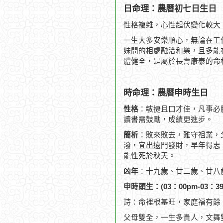
日命理：農曆初七日生日
性格複雜，心性起伏變化較大
一生大多安樂順心，無論在工
妹間的相處融洽和樂，且多能
體健全，是屬於長壽康泰的命
時命理：農曆申時生日
性格
：敏捷且口才佳，凡事必
讀書需鼓勵，成績更進步。
簡析
：敗來敗去，難守祖業，
潑，宜出遠門發財，早年得志，
能性死於秋天。
凶年
：十九歲、廿二歲、廿八
申時頭生：(03：00pm-03：39
詩：命裡根基旺，家庭福有餘
父母雙全，一生多貴人，文舞