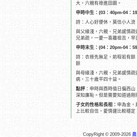
大，六親有祿進田園。
申時中生：(03：40pm-04：19
詩：人心好便休，莫信小人流
與父緣淺，六親、兄弟感情疏
兄弟疏，一憂一喜離祖吉，早
申時末生：(04：20pm-04：59
詩：衣祿先無足，前程若有餘
餘
與母緣淺，六親、兄弟感情疏
病，三十歲平四十益。
點評
：申時與酉時值日偏西山
深知廉恥。但是需要知道過剛
子女的性格和長相：
申為金，
上比較自信，愛情運比較穩定
CopyRight © 2009-2026
農