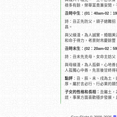
祿多有餘，榮華富貴兼安閒，
丑時中生：(01：40am-02：19
詩：丑正先防父，頭子總難招
昌。
與父緣淺，為人誠實，婚姻美
和命于得力，老景財帛慶餘豐
丑時末生：(02：20am-02：59
詩：丑末先克母，女命主妨父
與母緣淺，為人孤僻，心地善
人孤獨心中善，先苦後甘終得
點評
：丑、辰、未、戌為土，
厚。屬於言必行、行必果的類
子女的性格和長相：
丑屬土，
謊，事業方面喜歡穩步發展，