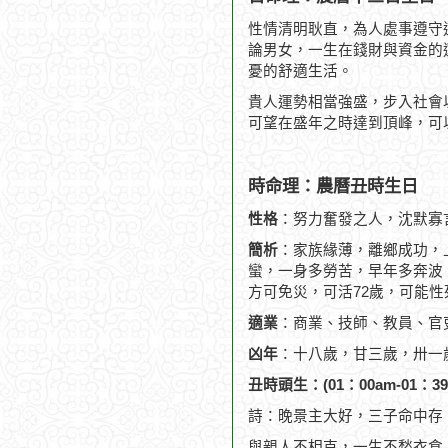
性情清明耿直，為人處事遵守
論男女，一生在錢財與資金的
憂的舒適生活。
貴人運勢相當強盛，步入社會
可望在盛年之時達到頂峰，可
時命理：農曆丑時生日
性格
：努力奮發之人，沈默寡
簡析
：家族緣薄，離鄉成功，
蠻，一身多勞苦，早年多奔波，
方可免災，可活72歲，可能性
適業
：商業、技師、教員、官
凶年
：十八歲，甘三歲，卅一
丑時頭生：(01：00am-01：39
詩：晚景主大好，三子命中存
與親人不相克，一生不愁衣食