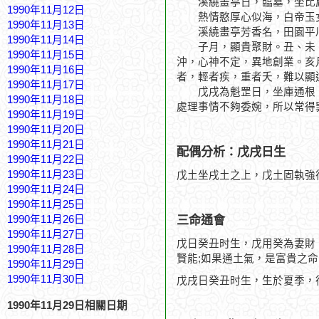
溪繞畫亭日，臨墓，坐比肩
1990年11月12日
熱情憨厚心似海，白帝玉
1990年11月13日
溪繞畫亭芳香名，田園平
1990年11月14日
子月，顯貴聚財。丑、未、
1990年11月15日
沖，心神不定，異地創業。亥
1990年11月16日
者，輕者疾，重者夭，難以顯
1990年11月17日
戊戌為魁罡日，坐庫通根，
1990年11月18日
處理事情不夠委婉，所以常得
1990年11月19日
1990年11月20日
1990年11月21日
配偶分析：戊戌日生
1990年11月22日
1990年11月23日
戊土坐戌土之上，戊土固執強
1990年11月24日
1990年11月25日
三命通會
1990年11月26日
1990年11月27日
戊日癸丑时生，戊用癸為妻財
1990年11月28日
賢能;如果通土氣，是富貴之
1990年11月29日
1990年11月30日
戊戌日癸丑时生，生於夏季，
1990年11月29日相關日期