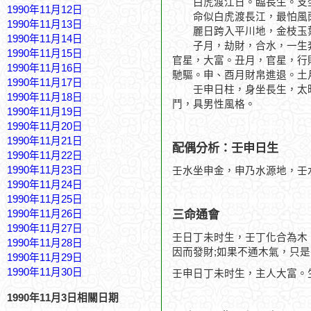
白虎渡江日。臨長生。支坐
1990年11月12日
命似白虎渡長江，最怕風
1990年11月13日
麗日跨入平川地，金枝玉
1990年11月14日
子月，劫財，合水，一生奔
1990年11月15日
官星，大富。丑月，官星，行
1990年11月16日
馳驅。申、酉月財帛進退。土
1990年11月17日
壬申日柱，身坐長生，太旺
1990年11月18日
鬥，具男性風格。
1990年11月19日
1990年11月20日
1990年11月21日
配偶分析：壬申日生
1990年11月22日
1990年11月23日
壬水坐申金，申乃水源地，壬
1990年11月24日
1990年11月25日
三命通會
1990年11月26日
1990年11月27日
壬日丁未时生，壬丁化合為木
1990年11月28日
因而發財;如果不通木氣，只
1990年11月29日
1990年11月30日
壬申日丁未时生，主人大富。
1990年11月3日相關日期