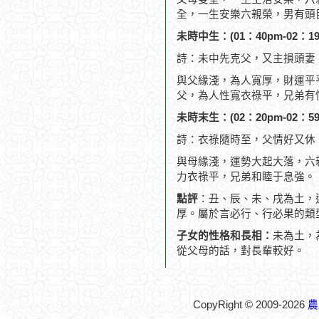
全，一生安樂六親榮，男有頭
未時中生：(01：40pm-02：19
詩：未中先克父，又主損頭妻
與父緣淺，為人寬厚，財運平
父，為人性寬衣祿平，兄弟有
未時末生：(02：20pm-02：59
詩：衣祿隨時至，父情好又休
與母緣淺，運勢大起大落，六
力衣祿平，兄弟和睦于息強。
點評
：丑、辰、未、戌為土，
厚。屬於言必行、行必果的類
子女的性格和長相：
未為土，
從父母的話，對長輩較好。
CopyRight © 2009-2026
農