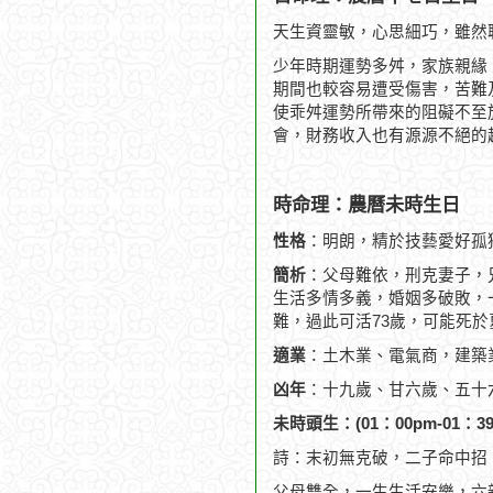
天生資靈敏，心思細巧，雖然
少年時期運勢多舛，家族親緣
期間也較容易遭受傷害，苦難
使乖舛運勢所帶來的阻礙不至
會，財務收入也有源源不絕的
時命理：農曆未時生日
性格
：明朗，精於技藝愛好孤
簡析
：父母難依，刑克妻子，
生活多情多義，婚姻多破敗，一
難，過此可活73歲，可能死於
適業
：土木業、電氣商，建築
凶年
：十九歲、甘六歲、五十
未時頭生：(01：00pm-01：39
詩：末初無克破，二子命中招
父母雙全，一生生活安樂，六