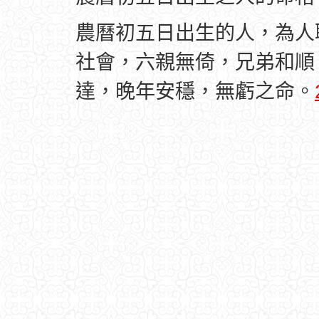
農曆初五日出生的人，為人
社會，六親無倚，兄弟和順
達，晚年安穩，無虧之命。