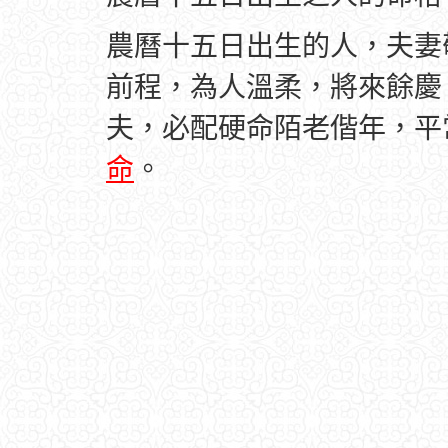
農曆十五日出生的人，夫妻
前程，為人溫柔，將來餘慶
夫，必配硬命陌老偕年，平
命
。